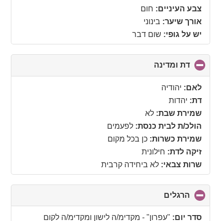
צבע העיניים:
חום
אורך שיער:
בינוני
יש על גופי:
שום דבר
דת ומדינה
click
to
collapse
לאם:
יהודיה
contents
דת:
יהדות
שמירת שבת:
לא
הולכ/ת לבית כנסת:
לפעמים
שמירת כשרות:
כן בכל מקום
זיקה לדת:
חילונית
שרות צבאי:
לא ביחידה קרבית
הרגלים
click
to
collapse
סדר יום:
"עפרון" - מקדימ/ה לישון ומקדימ/ה לקום