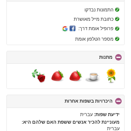
to
collapse
התמונות נבדקו
contents
כתובת מייל מאושרת
פרופיל אומת דרך:
מספר הטלפון אומת
מתנות
click
to
collapse
contents
היכרויות בשפות אחרות
click
to
collapse
ידיעת שפות:
עברית
contents
מעוניינת להכיר אנשים ששפת האם שלהם היא:
עברית