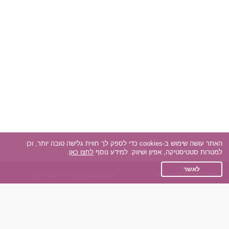
האתר עושה שימוש ב-cookies כדי לספק לך חווית גלישה טובה יותר, וכן
למטרות סטטיסטיקה, אפיון ושיווק. למידע נוסף
לחצו כאן
.
לאשר
אפליקציית הכרויות
אנחנו ברשתות החברתיות
על אפליקצית הכרויות
Facebook
הכרויות עבור Android
Instagram
הכרויות עבור iOS
TikTok
רות - צ'אט בוט הכרויות