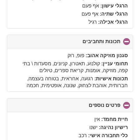
contents
הרגלי עישון:
אף פעם
הרגלי שתיה:
אף פעם
הרגלי אכילה:
רגיל
תכונות ותחביבים
click
to
collapse
סגנון מוזיקה אהוב:
פופ, רוק
contents
תחומי עניין:
קולנוע, תאטרון, קניונים, מסעדות \ בתי
קפה, מוזיקה, אומנות, קריאת ספרים, טיולים
תכונות אישיות:
רגועה, אחראית, בטוחה בעצמה,
חברותית, אוהבת לצחוק, שנונה, אופטימית, חכמה
פרטים נוספים
click
to
collapse
חיית מחמד:
אין
contents
רישיון נהיגה:
ישנו
כלי תחבורה אישי:
רכב