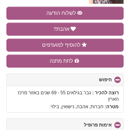
לשלוח הודעה
אהבת?
להוסיף למועדפים
לתת מתנה
חיפוש
click
to
collapse
רוצה להכיר :
גבר בגילאים 55 - 69 שנים
באזור
מרכז
contents
הארץ
מטרה:
חברות, אהבה, נישואין, בילוי
אימות פרופיל
click