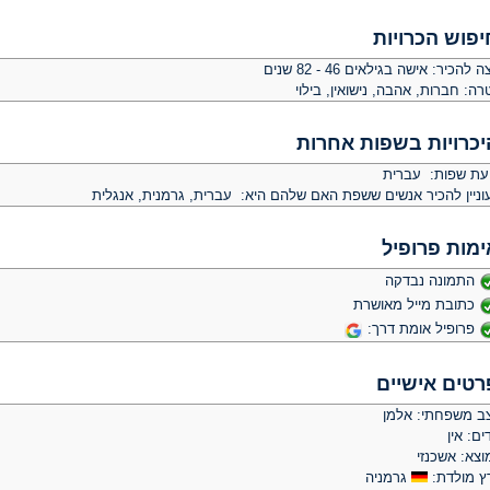
יפוש הכרויות
צה להכיר:
אישה בגילאים 46 - 82 שנים
רה:
חברות, אהבה, נישואין, בילוי
יכרויות בשפות אחרות
יעת שפות: עברית
וניין להכיר אנשים ששפת האם שלהם היא: עברית, גרמנית, אנגלית
ימות פרופיל
התמונה נבדקה
כתובת מייל מאושרת
פרופיל אומת דרך:
רטים אישיים
ב משפחתי: אלמן
ים: אין
וצא: אשכנזי
ץ מולדת:
גרמניה