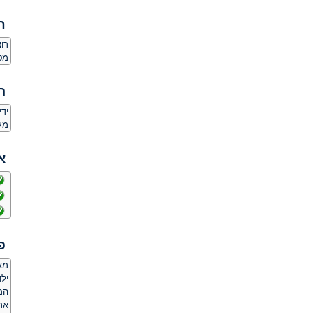
ח
רו
מט
ה
יד
מע
א
פ
מצ
ילד
המ
אר