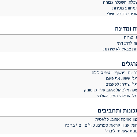
כלה: השכלה גבוהה
מחות: מכירות
ורים: בדירה משלי
ת ומדינה
: נצרות
ה לדת: דתי
ות צבאי: לא שירתתי
רגלים
 יום: "ינשוף" - טיפוס לילה
לי עישון: אף פעם
גלי שתיה: לפעמים
ה אלכוהול אהוב עלי: גין טוניק
לי אכילה: המזון הגולמי
כונות ותחביבים
ון מוזיקה אהוב: קלאסית
מי עניין: קריאת ספרים, טיולים, ים \ בריכה
נות אישיות: ליברלי