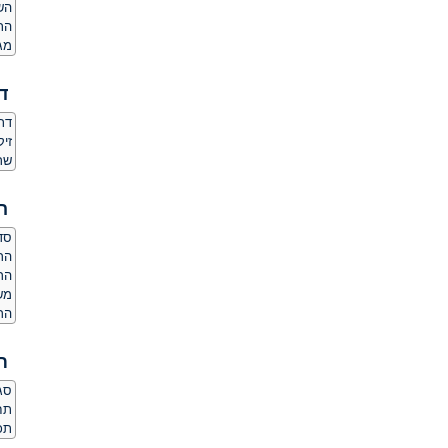
הש
הת
מג
ד
דת
זיק
שר
ה
סדר
הרג
הר
משק
הרג
ת
סגנ
תחו
תכו