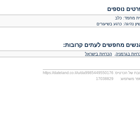
רטים נוספים
ית מחמד: כלב
יון נהיגה: כרגע בשיעורים
נשים מחפשים לעתים קרובות:
רויות בגרמניה
,
הכרויות בישראל
בת של הכרטיס:
https://dateland.co.il/u/da9985449550176
פר משתמש:
17038829