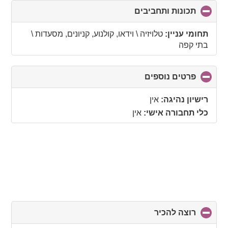
תכונות ותחביבים
click
to
collapse
תחומי עניין:
טלויזיה \ וידאו, קולנוע, קניונים, מסעדות \
contents
בתי קפה
פרטים נוספים
click
to
collapse
רישיון נהיגה:
אין
contents
כלי תחבורה אישי:
אין
רוצה להכיר
click
to