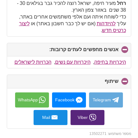
collapse
רחל
מעיר חיפה, ישראל רוצה להכיר גבר בגילאים 30 -
contents
38 שנים באזור צפון הארץ.
כדי לשוחח איתה ועם אלפי משתמשים אחרים באתר,
עליך
להיזדהות
(אם יש לך כבר חשבון באתר) או
ליצור
כרטיס חדש
.
אנשים מחפשים לעתים קרובות:
click
to
collapse
היכרויות בחיפה
,
היכרויות עם נשים
,
הכרויות לישראלים
contents
שיתוף
click
to
collapse
contents
WhatsApp
Facebook
Telegram
Mail
Viber
מספר משתמש:
13502271