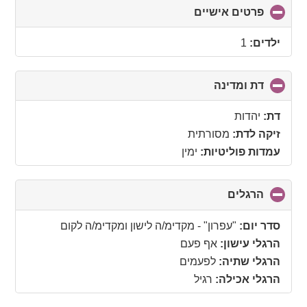
פרטים אישיים
click
to
collapse
ילדים:
1
contents
דת ומדינה
click
to
collapse
דת:
יהדות
contents
זיקה לדת:
מסורתית
עמדות פוליטיות:
ימין
הרגלים
click
to
collapse
סדר יום:
"עפרון" - מקדימ/ה לישון ומקדימ/ה לקום
contents
הרגלי עישון:
אף פעם
הרגלי שתיה:
לפעמים
הרגלי אכילה:
רגיל