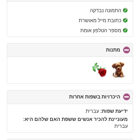
to
collapse
התמונה נבדקה
contents
כתובת מייל מאושרת
מספר הטלפון אומת
מתנות
click
to
collapse
contents
היכרויות בשפות אחרות
click
to
collapse
ידיעת שפות:
עברית
contents
מעוניינת להכיר אנשים ששפת האם שלהם היא:
עברית