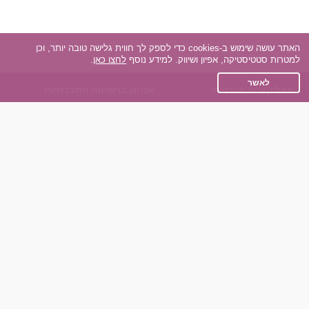
האתר עושה שימוש ב-cookies כדי לספק לך חווית גלישה טובה יותר, וכן
למטרות סטטיסטיקה, אפיון ושיווק. למידע נוסף
לחצו כאן
.
לאשר
אפליקציית הכרויות
אנחנו ברשתות החברתיות
על אפליקצית הכרויות
Facebook
הכרויות עבור Android
Instagram
הכרויות עבור iOS
TikTok
רות - צ'אט בוט הכרויות
Dateland.co.il
השותפים שלנו
תקנון
הכרויות לאקדמאים
מדיניות הפרטיות
הכרויות לגילאים 50+
שאלות נפוצות
כפיות (capiyot) הכרויות
כותבים עלינו
הכרויות בליינד דייט
צרו קשר
הכרויות גייז
תוכנית שותפים
אתר רגיל