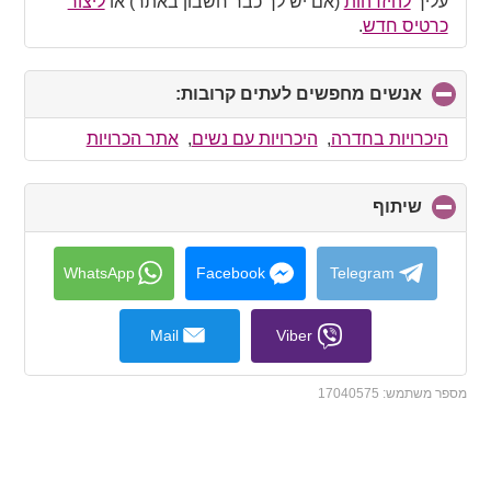
עליך
להיזדהות
(אם יש לך כבר חשבון באתר) או
ליצור
כרטיס חדש
.
אנשים מחפשים לעתים קרובות:
click
to
collapse
היכרויות בחדרה
,
היכרויות עם נשים
,
אתר הכרויות
contents
שיתוף
click
to
collapse
contents
WhatsApp
Facebook
Telegram
Mail
Viber
מספר משתמש:
17040575