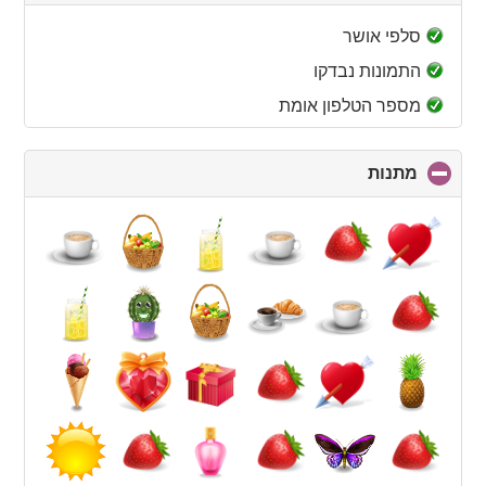
to
collapse
סלפי אושר
contents
התמונות נבדקו
מספר הטלפון אומת
מתנות
click
to
collapse
contents