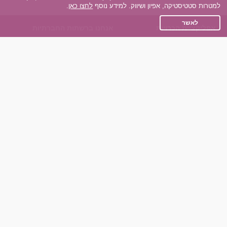
למטרות סטטיסטיקה, אפיון ושיווק. למידע נוסף
לחצו כאן
.
לאשר
אפליקציית הכרויות
אנחנו ברשתות החברתיות
על אפליקצית הכרויות
Facebook
הכרויות עבור Android
Instagram
הכרויות עבור iOS
TikTok
רות - צ'אט בוט הכרויות
Dateland.co.il
השותפים שלנו
תקנון
הכרויות לאקדמאים
מדיניות הפרטיות
הכרויות לגילאים 50+
שאלות נפוצות
כפיות (capiyot) הכרויות
כותבים עלינו
הכרויות בליינד דייט
צרו קשר
הכרויות גייז
תוכנית שותפים
אתר רגיל
חוות דעת של גולשים
לאנשים עם מוגבליות
שפות