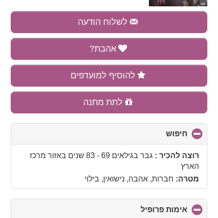
לשלוח הודעה
אהבת?
להוסיף למועדפים
לתת מתנה
חיפוש
click
to
collapse
רוצה להכיר :
גבר בגילאים 69 - 83 שנים
באזור
מרכז
contents
הארץ
מטרה:
חברות, אהבה, נישואין, בילוי
אימות פרופיל
click