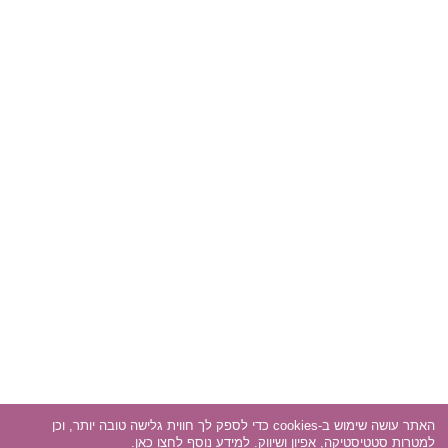
האתר עושה שימוש ב-cookies כדי לספק לך חווית גלישה טובה יותר, וכן
למטרות סטטיסטיקה, אפיון ושיווק. למידע נוסף
לחצו כאן
.