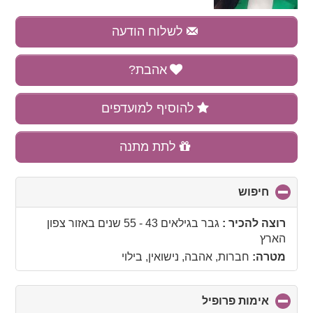
לשלוח הודעה
אהבת?
להוסיף למועדפים
לתת מתנה
חיפוש
click
to
collapse
רוצה להכיר :
גבר בגילאים 43 - 55 שנים
באזור
צפון
contents
הארץ
מטרה:
חברות, אהבה, נישואין, בילוי
אימות פרופיל
click