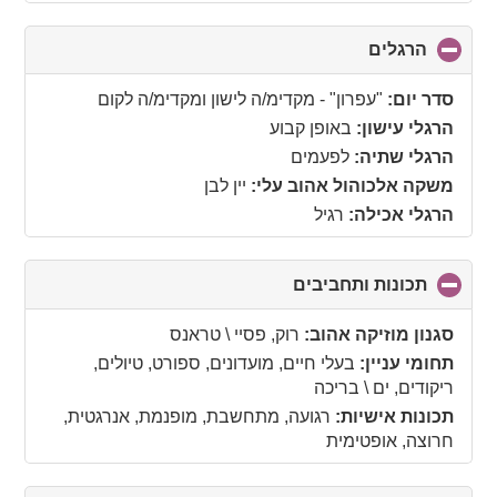
הרגלים
click
to
collapse
סדר יום:
"עפרון" - מקדימ/ה לישון ומקדימ/ה לקום
contents
הרגלי עישון:
באופן קבוע
הרגלי שתיה:
לפעמים
משקה אלכוהול אהוב עלי:
יין לבן
הרגלי אכילה:
רגיל
תכונות ותחביבים
click
to
collapse
סגנון מוזיקה אהוב:
רוק, פסיי \ טראנס
contents
תחומי עניין:
בעלי חיים, מועדונים, ספורט, טיולים,
ריקודים, ים \ בריכה
תכונות אישיות:
רגועה, מתחשבת, מופנמת, אנרגטית,
חרוצה, אופטימית