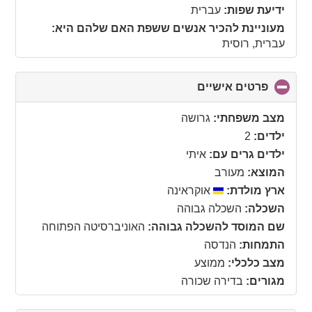
collapse
ידיעת שפות:
עברית
contents
מעוניינת להכיר אנשים ששפת האם שלהם היא:
עברית, רוסית
פרטים אישיים
click
to
collapse
מצב משפחתי:
גרושה
contents
ילדים:
2
ילדים גרים עם:
איתי
המוצא:
מעורב
ארץ מולדת:
אוקראינה
השכלה:
השכלה גבוהה
שם המוסד להשכלה גבוהה:
האוניברסיטה הפתוחה
התמחות:
הנדסה
מצב כלכלי:
ממוצע
מגורים:
בדירה שכורה