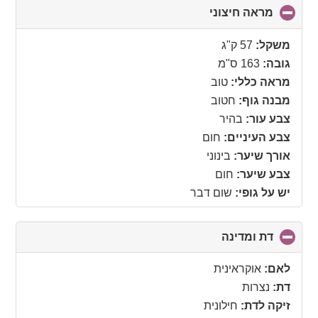
מראה חיצוני
click
to
collapse
משקל:
57 ק"ג
contents
גובה:
163 ס"מ
מראה כללי:
טוב
מבנה גוף:
חטוב
צבע עור:
בהיר
צבע העיניים:
חום
אורך שיער:
בינוני
צבע שיער:
חום
יש על גופי:
שום דבר
דת ומדינה
click
to
collapse
לאם:
אוקראינית
contents
דת:
נצרות
זיקה לדת:
חילונית