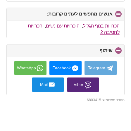
אנשים מחפשים לעתים קרובות:
click
to
collapse
הכרויות בנוף הגליל
,
היכרויות עם נשים
,
הכרויות
contents
לחטיבה 2
שיתוף
click
to
collapse
contents
WhatsApp
Facebook
Telegram
Mail
Viber
מספר משתמש:
6803415