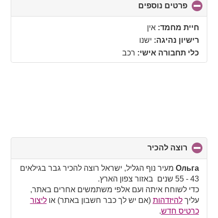
פרטים נוספים
click
to
collapse
חיית מחמד:
אין
contents
רישיון נהיגה:
ישנו
כלי תחבורה אישי:
רכב
רוצה להכיר
click
to
collapse
Ольга
מעיר נוף הגליל, ישראל רוצה להכיר גבר בגילאים
contents
43 - 55 שנים באזור צפון הארץ.
כדי לשוחח איתה ועם אלפי משתמשים אחרים באתר,
עליך
להיזדהות
(אם יש לך כבר חשבון באתר) או
ליצור
כרטיס חדש
.