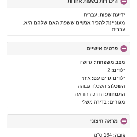
היכרויות בשפות אחרות
click
to
collapse
ידיעת שפות:
עברית
contents
מעוניינת להכיר אנשים ששפת האם שלהם היא:
עברית
פרטים אישיים
click
to
collapse
מצב משפחתי:
גרושה
contents
ילדים:
2
ילדים גרים עם:
איתי
השכלה:
השכלה גבוהה
התמחות:
הדרכה הוראה
מגורים:
בדירה משלי
מראה חיצוני
click
to
collapse
גובה:
164 ס"מ