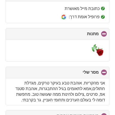
to
collapse
כתובת מייל מאושרת
contents
פרופיל אומת דרך:
מתנות
click
to
collapse
contents
מסר שלי
click
to
collapse
אני מהקריות. אוהבת טבע בעיקר טרקים, מגדלת
contents
חתולים,אמא לתאומים בגיל ההתבגרות, אוהבת סטנד
אפ, סרטים ,צילום ולהינות ממה שעושה טוב. מחפשת
דומה לי בעולם הערכים ותחומי העניין. גר בקרבתי.