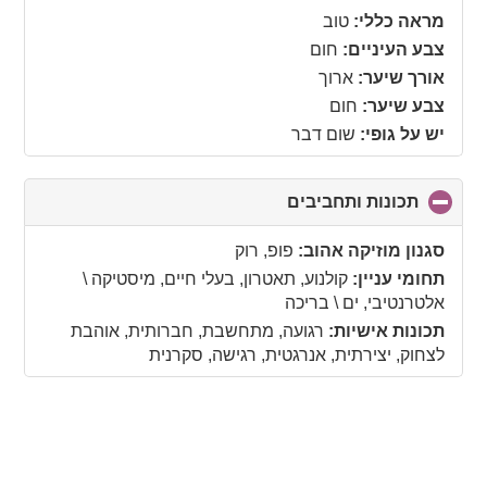
contents
מראה כללי:
טוב
צבע העיניים:
חום
אורך שיער:
ארוך
צבע שיער:
חום
יש על גופי:
שום דבר
תכונות ותחביבים
click
to
collapse
סגנון מוזיקה אהוב:
פופ, רוק
contents
תחומי עניין:
קולנוע, תאטרון, בעלי חיים, מיסטיקה \
אלטרנטיבי, ים \ בריכה
תכונות אישיות:
רגועה, מתחשבת, חברותית, אוהבת
לצחוק, יצירתית, אנרגטית, רגישה, סקרנית