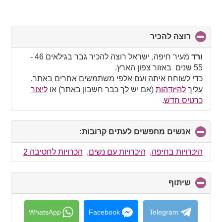
רוצה להכיר
click
to
collapse
ורד
מעיר חיפה, ישראל רוצה להכיר גבר בגילאים 46 -
contents
55 שנים באזור צפון הארץ.
כדי לשוחח איתה ועם אלפי משתמשים אחרים באתר,
עליך
להיזדהות
(אם יש לך כבר חשבון באתר) או
ליצור
כרטיס חדש
.
אנשים מחפשים לעתים קרובות:
click
to
collapse
היכרויות בחיפה
,
היכרויות עם נשים
,
הכרויות לחטיבה 2
contents
שיתוף
click
to
collapse
contents
WhatsApp
Facebook
Telegram