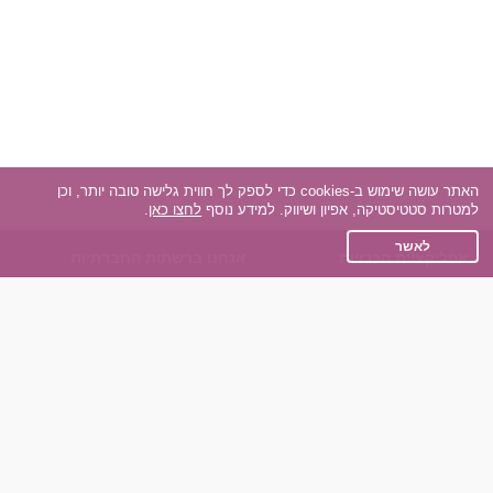
האתר עושה שימוש ב-cookies כדי לספק לך חווית גלישה טובה יותר, וכן
למטרות סטטיסטיקה, אפיון ושיווק. למידע נוסף
לחצו כאן
.
לאשר
אפליקציית הכרויות
אנחנו ברשתות החברתיות
על אפליקצית הכרויות
Facebook
הכרויות עבור Android
Instagram
הכרויות עבור iOS
TikTok
רות - צ'אט בוט הכרויות
Dateland.co.il
השותפים שלנו
תקנון
הכרויות לאקדמאים
מדיניות הפרטיות
הכרויות לגילאים 50+
שאלות נפוצות
כפיות (capiyot) הכרויות