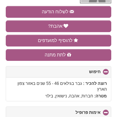
לשלוח הודעה
אהבת?
להוסיף למועדפים
לתת מתנה
חיפוש
click
to
collapse
רוצה להכיר :
גבר בגילאים 46 - 55 שנים
באזור
צפון
contents
הארץ
מטרה:
חברות, אהבה, נישואין, בילוי
אימות פרופיל
click