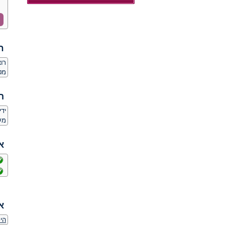
ח
רו
מט
ה
יד
מע
א
א
הי