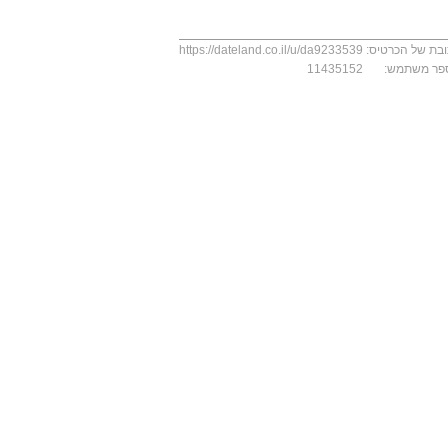
בת של הכרטיס:
https://dateland.co.il/u/da9233539
פר משתמש:
11435152