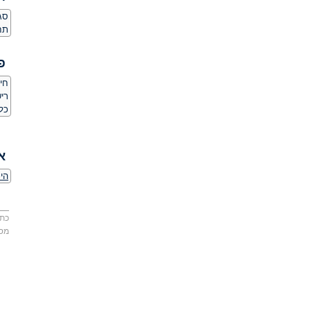
סגנ
תחו
פ
חי
ריש
כל
א
היכ
כתו
מס