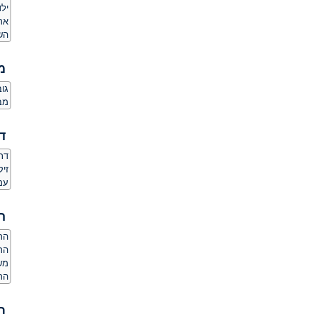
ילד
אר
הש
מ
גובה:
מב
ד
דת
זי
עמד
ה
הרג
הר
משק
הרג
ת