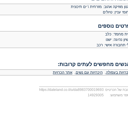
ון מוזיקה אהוב: מזרחית \ ים תיכונית
מי עניין: טיולים
רטים נוספים
ית מחמד: כלב
יון נהיגה: ישנו
י תחבורה אישי: רכב
נשים מחפשים לעתים קרובות:
רויות בעפולה
,
היכרויות עם נשים
,
אתר הכרויות
בת של הכרטיס:
https://dateland.co.il/u/da8983700019693
פר משתמש:
14929305