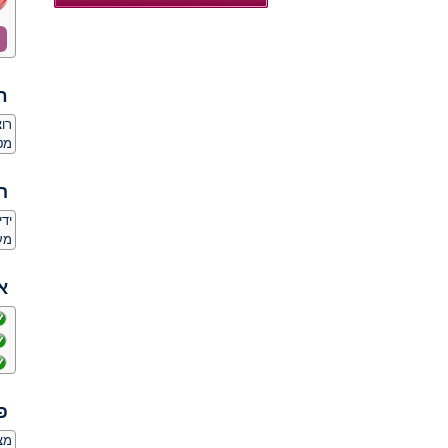
ח
רו
מט
ה
יד
מע
א
פ
מצ