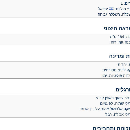
ים: 1
ץ מולדת:
ישראל
כלה: השכלה גבוהה
ראה חיצוני
 154 ס"מ
נה גוף: רזה
ת ומדינה
: יהדות
קה לדת: מסורתית
ות פוליטיות: ימין
רגלים
לי עישון: באופן קבוע
גלי שתיה: לפעמים
ה אלכוהול אהוב עלי: יין אדום
לי אכילה: רגיל
כונות ותחביבים