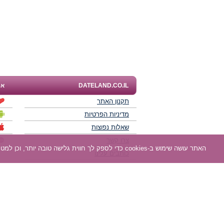
DATELAND.CO.IL
אפ
תקנון האתר
מדיניות הפרטיות
שאלות נפוצות
צרו קשר
האתר עושה שימוש ב-cookies כדי לספק לך חווית גלישה טובה יותר, וכן למטרות סטטיסטיקה, אפיון ושיווק. למידע נוסף
כותבים עלינו
תוכנית שותפים
חוות דעת של גולשים
לאנשים עם מוגבליות
DATELAND - רשת אתרי הכרויות הגדולה בישראל מאז 2008.