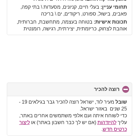
contents
תחומי עניין:
בעלי חיים, קניונים, מסעדות \ בתי קפה,
פאבים, בישול, ספורט, ריקודים, ים \ בריכה
תכונות אישיות:
בטוחה בעצמה, מתחשבת, חברותית,
אוהבת לצחוק, כריזמתית, יצירתית, רגישה, רומנטית
רוצה להכיר
click
to
collapse
שובל
מעיר לוד, ישראל רוצה להכיר גבר בגילאים 19 -
contents
25 שנים באזור ישראל.
כדי לשוחח איתה ועם אלפי משתמשים אחרים באתר,
עליך
להיזדהות
(אם יש לך כבר חשבון באתר) או
ליצור
כרטיס חדש
.