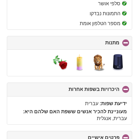
collapse
סלפי אושר
contents
התמונות נבדקו
מספר הטלפון אומת
מתנות
click
to
collapse
contents
היכרויות בשפות אחרות
click
to
collapse
ידיעת שפות:
עברית
contents
מעוניינת להכיר אנשים ששפת האם שלהם היא:
עברית, אנגלית
פרטים אישיים
click