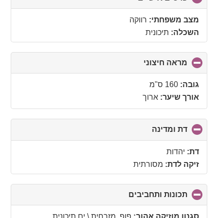
to
collapse
מצב משפחתי:
רווקה
contents
השכלה:
תיכונית
מראה חיצוני
click
to
collapse
גובה:
160 ס"מ
contents
אורך שיער:
ארוך
דת ומדינה
click
to
collapse
דת:
יהדות
contents
זיקה לדת:
מסורתית
תכונות ותחביבים
click
to
collapse
סגנון מוזיקה אהוב:
פופ, מזרחית \ ים תיכונית