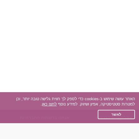
האתר עושה שימוש ב-cookies כדי לספק לך חווית גלישה טובה יותר, וכן
למטרות סטטיסטיקה, אפיון ושיווק. למידע נוסף
לחצו כאן
.
לאשר
אפליקציית הכרויות
אנחנו ברשתות החברתיות
על אפליקצית הכרויות
Facebook
הכרויות עבור Android
Instagram