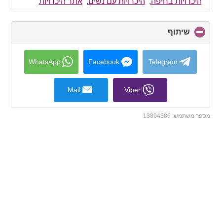
collapse
היכרויות בחיפה
,
היכרויות עם נשים
,
אתר היכרויות
contents
שיתוף
click
to
collapse
contents
WhatsApp
Facebook
Telegram
Mail
Viber
מספר משתמש:
13894386