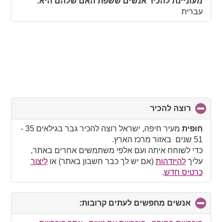
מעוניינת להכיר אנשים ששפת האם שלהם היא:
עברית
רוצה להכיר
click
to
collapse
חופית
מעיר חיפה, ישראל רוצה להכיר גבר בגילאים 35 -
contents
51 שנים באזור מרכז הארץ.
כדי לשוחח איתה ועם אלפי משתמשים אחרים באתר,
עליך
להיזדהות
(אם יש לך כבר חשבון באתר) או
ליצור
כרטיס חדש
.
אנשים מחפשים לעתים קרובות:
click
to