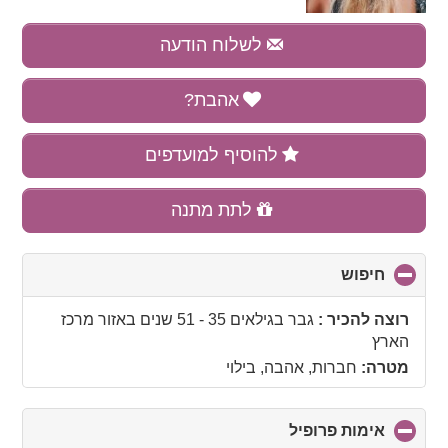
לשלוח הודעה
אהבת?
להוסיף למועדפים
לתת מתנה
חיפוש
click
to
collapse
רוצה להכיר :
גבר בגילאים 35 - 51 שנים
באזור
מרכז
contents
הארץ
מטרה:
חברות, אהבה, בילוי
אימות פרופיל
click