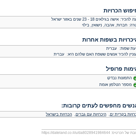
יפוש הכרויות
צה להכיר:
אישה בגילאים 18 - 23 שנים באזור ישראל
רה:
חברות, אהבה, נישואין, בילוי
יכרויות בשפות אחרות
יעת שפות: עברית
וניין להכיר אנשים ששפת האם שלהם היא: עברית
ימות פרופיל
התמונות נבדקו
מספר הטלפון אומת
נשים מחפשים לעתים קרובות:
ויות בקריית ים
,
היכרויות עם גברים
,
הכרויות בישראל
בת של הכרטיס:
https://dateland.co.il/u/da8028941984644