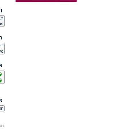
ח
רו
מט
ה
יד
מע
א
א
הכר
כתו