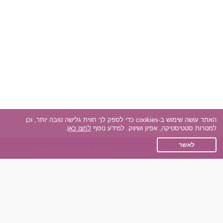
האתר עושה שימוש ב-cookies כדי לספק לך חווית גלישה טובה יותר, וכן
למטרות סטטיסטיקה, אפיון ושיווק. למידע נוסף
לחצו כאן
.
לאשר
אפליקציית הכרויות
אנחנו ברשתות החברתיות
על אפליקצית הכרויות
Facebook
הכרויות עבור Android
Instagram
הכרויות עבור iOS
TikTok
רות - צ'אט בוט הכרויות
Dateland.co.il
השותפים שלנו