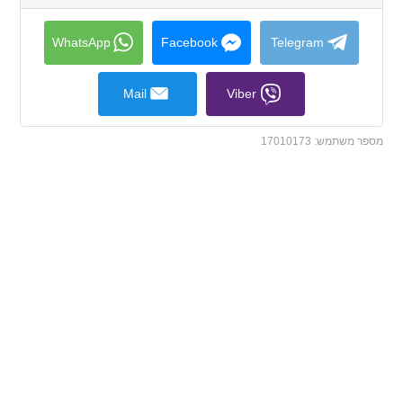
to
collapse
contents
WhatsApp
Facebook
Telegram
Mail
Viber
מספר משתמש:
17010173