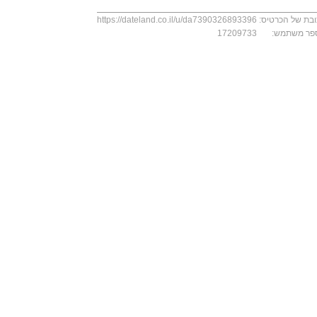
בת של הכרטיס:
https://dateland.co.il/u/da7390326893396
פר משתמש:
17209733