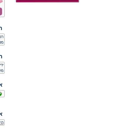
ח
רו
מט
ה
יד
מע
א
א
היכ