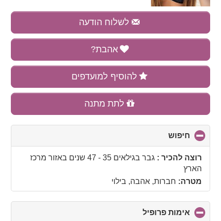
לשלוח הודעה
אהבת?
להוסיף למועדפים
לתת מתנה
חיפוש
click
to
collapse
רוצה להכיר :
גבר בגילאים 35 - 47 שנים
באזור
מרכז
contents
הארץ
מטרה:
חברות, אהבה, בילוי
אימות פרופיל
click