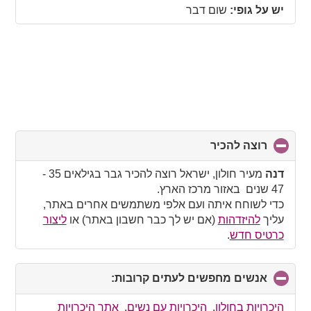
יש על גופי:
שום דבר
רוצה להכיר
click
to
collapse
דנה
מעיר חולון, ישראל רוצה להכיר גבר בגילאים 35 -
contents
47 שנים באזור מרכז הארץ.
כדי לשוחח איתה ועם אלפי משתמשים אחרים באתר,
עליך
להיזדהות
(אם יש לך כבר חשבון באתר) או
ליצור
כרטיס חדש
.
אנשים מחפשים לעתים קרובות:
click
to
collapse
היכרויות בחולון
,
היכרויות עם נשים
,
אתר היכרויות