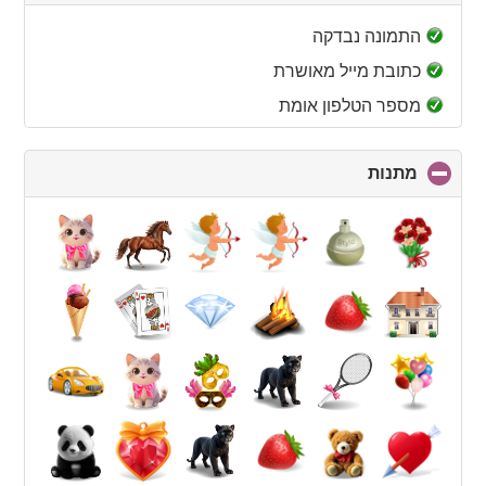
to
collapse
התמונה נבדקה
contents
כתובת מייל מאושרת
מספר הטלפון אומת
מתנות
click
to
collapse
contents