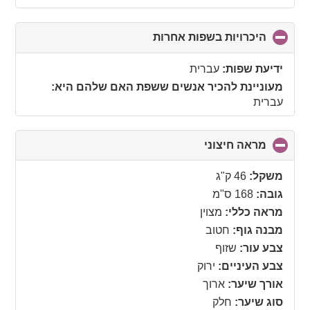
היכרויות בשפות אחרות
click
to
collapse
ידיעת שפות:
עברית
contents
מעוניינת להכיר אנשים ששפת האם שלהם היא:
עברית
מראה חיצוני
click
to
collapse
משקל:
46 ק"ג
contents
גובה:
168 ס"מ
מראה כללי:
מצוין
מבנה גוף:
חטוב
צבע עור:
שזוף
צבע העיניים:
ירוק
אורך שיער:
ארוך
סוג שיער:
חלק