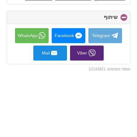
contents
שיתוף
click
to
collapse
contents
WhatsApp
Facebook
Telegram
Mail
Viber
מספר משתמש:
12143821