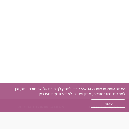
האתר עושה שימוש ב-cookies כדי לספק לך חווית גלישה טובה יותר, וכן
למטרות סטטיסטיקה, אפיון ושיווק. למידע נוסף
לחצו כאן
.
לאשר
אפליקציית הכרויות
אנחנו ברשתות החברתיות
על אפליקצית הכרויות
Facebook
הכרויות עבור Android
Instagram
הכרויות עבור iOS
TikTok