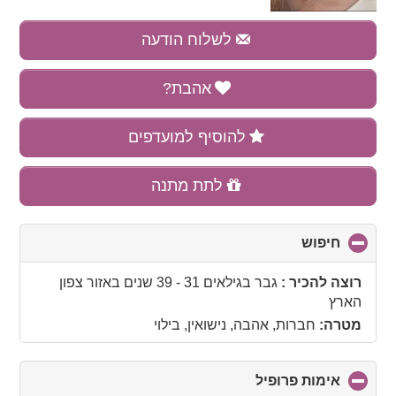
לשלוח הודעה
אהבת?
להוסיף למועדפים
לתת מתנה
חיפוש
click
to
collapse
רוצה להכיר :
גבר בגילאים 31 - 39 שנים
באזור
צפון
contents
הארץ
מטרה:
חברות, אהבה, נישואין, בילוי
אימות פרופיל
click