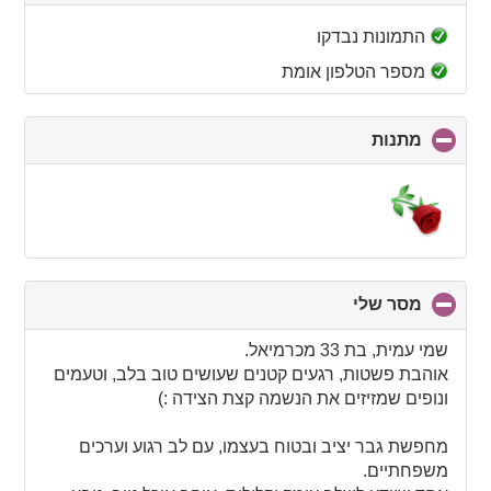
to
collapse
התמונות נבדקו
contents
מספר הטלפון אומת
מתנות
click
to
collapse
contents
מסר שלי
click
to
collapse
שמי עמית, בת 33 מכרמיאל.
contents
אוהבת פשטות, רגעים קטנים שעושים טוב בלב, וטעמים
ונופים שמזיזים את הנשמה קצת הצידה :)
מחפשת גבר יציב ובטוח בעצמו, עם לב רגוע וערכים
משפחתיים.