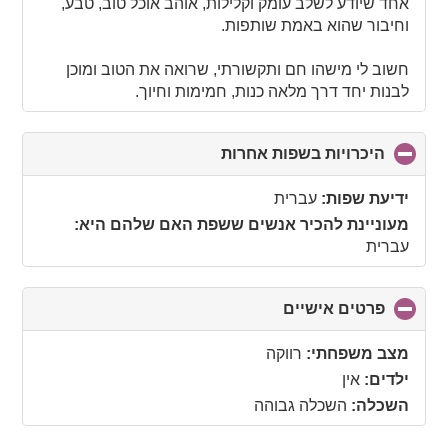
אחד שיודע לשלב עומק וקלילות, אוהב אוכל טוב, טבע,
וחיבור שהוא באמת שותפות.
חשוב לי מישהו חם ותקשורתי, שרואה את הטוב ומוכן
לבנות יחד דרך מלאה כנות, חמימות וחיוך.
היכרויות בשפות אחרות
click
to
collapse
ידיעת שפות:
עברית
contents
מעוניינת להכיר אנשים ששפת האם שלהם היא:
עברית
פרטים אישיים
click
to
collapse
מצב משפחתי:
רווקה
contents
ילדים:
אין
השכלה:
השכלה גבוהה