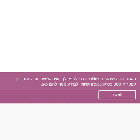
האתר עושה שימוש ב-cookies כדי לספק לך חווית גלישה טובה יותר, וכן
למטרות סטטיסטיקה, אפיון ושיווק. למידע נוסף
לחצו כאן
.
לאשר
אפליקציית הכרויות
אנחנו ברשתות החברתיות
על אפליקצית הכרויות
Facebook
הכרויות עבור Android
Instagram
הכרויות עבור iOS
TikTok
רות - צ'אט בוט הכרויות