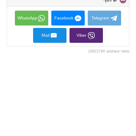
to
collapse
contents
WhatsApp
Facebook
Telegram
Mail
Viber
מספר משתמש:
16922780