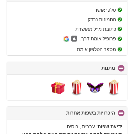
to
collapse
סלפי אושר
contents
התמונות נבדקו
כתובת מייל מאושרת
פרופיל אומת דרך:
מספר הטלפון אומת
מתנות
click
to
collapse
contents
היכרויות בשפות אחרות
click
to
collapse
ידיעת שפות:
עברית , רוסית
contents