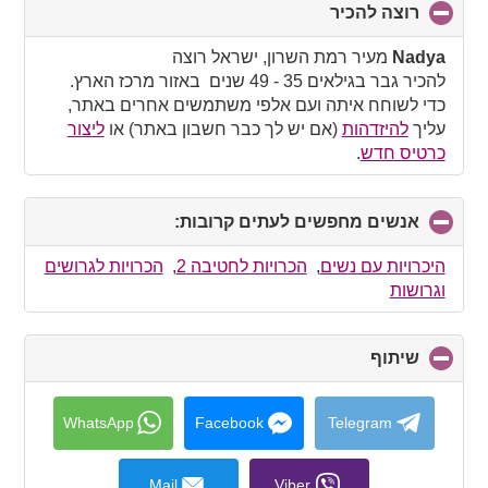
רוצה להכיר
click
to
collapse
Nadya
מעיר רמת השרון, ישראל רוצה
contents
להכיר גבר בגילאים 35 - 49 שנים באזור מרכז הארץ.
כדי לשוחח איתה ועם אלפי משתמשים אחרים באתר,
עליך
להיזדהות
(אם יש לך כבר חשבון באתר) או
ליצור
כרטיס חדש
.
אנשים מחפשים לעתים קרובות:
click
to
collapse
היכרויות עם נשים
,
הכרויות לחטיבה 2
,
הכרויות לגרושים
contents
וגרושות
שיתוף
click
to
collapse
contents
WhatsApp
Facebook
Telegram
Mail
Viber