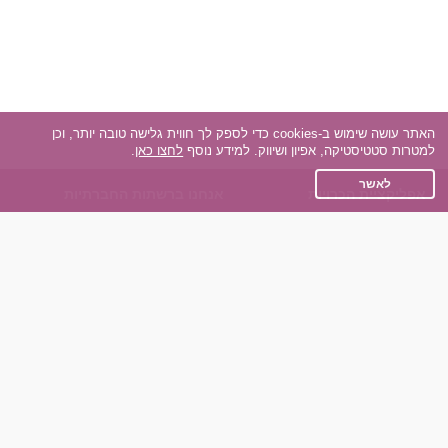
האתר עושה שימוש ב-cookies כדי לספק לך חווית גלישה טובה יותר, וכן
למטרות סטטיסטיקה, אפיון ושיווק. למידע נוסף
לחצו כאן
.
לאשר
אפליקציית הכרויות
אנחנו ברשתות החברתיות
על אפליקצית הכרויות
Facebook
הכרויות עבור Android
Instagram
הכרויות עבור iOS
TikTok
רות - צ'אט בוט הכרויות
Dateland.co.il
השותפים שלנו
תקנון
הכרויות לאקדמאים
מדיניות הפרטיות
הכרויות לגילאים 50+
שאלות נפוצות
כפיות (capiyot) הכרויות
כותבים עלינו
הכרויות בליינד דייט