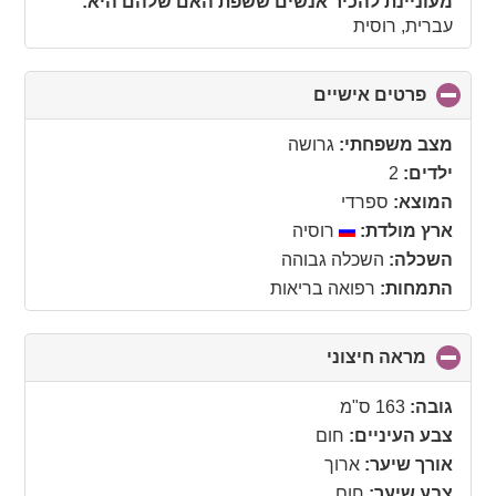
מעוניינת להכיר אנשים ששפת האם שלהם היא:
עברית, רוסית
פרטים אישיים
click
to
collapse
מצב משפחתי:
גרושה
contents
ילדים:
2
המוצא:
ספרדי
ארץ מולדת:
רוסיה
השכלה:
השכלה גבוהה
התמחות:
רפואה בריאות
מראה חיצוני
click
to
collapse
גובה:
163 ס"מ
contents
צבע העיניים:
חום
אורך שיער:
ארוך
צבע שיער:
חום