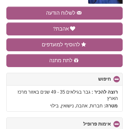
לשלוח הודעה
אהבת?
להוסיף למועדפים
לתת מתנה
חיפוש
click
to
collapse
רוצה להכיר :
גבר בגילאים 35 - 49 שנים
באזור
מרכז
contents
הארץ
מטרה:
חברות, אהבה, נישואין, בילוי
אימות פרופיל
click