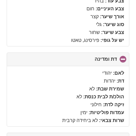
צבע עור:
בהיר
צבע העיניים:
חום
אורך שיער:
קצר
סוג שיער:
גלי
צבע שיער:
שחור
יש על גופי:
פירסינג, טאטו
דת ומדינה
click
to
collapse
לאם:
יהודי
contents
דת:
יהדות
שמירת שבת:
לא
הולכ/ת לבית כנסת:
לא
זיקה לדת:
חילוני
עמדות פוליטיות:
ימין
שרות צבאי:
לא ביחידה קרבית