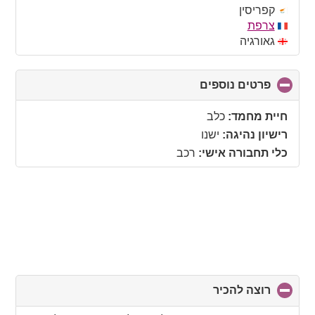
collapse
קפריסין
contents
צרפת
גאורגיה
פרטים נוספים
click
to
collapse
חיית מחמד:
כלב
contents
רישיון נהיגה:
ישנו
כלי תחבורה אישי:
רכב
רוצה להכיר
click
to