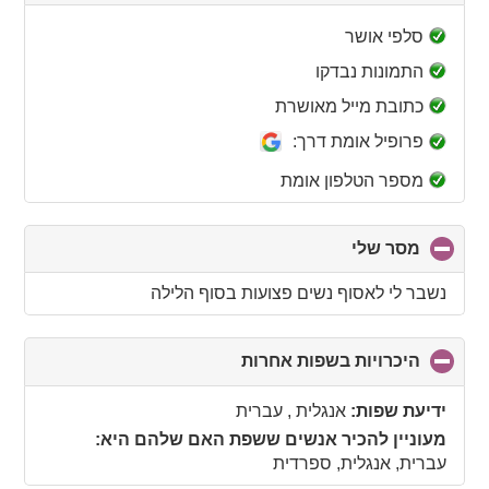
to
collapse
סלפי אושר
contents
התמונות נבדקו
כתובת מייל מאושרת
פרופיל אומת דרך:
מספר הטלפון אומת
מסר שלי
click
to
collapse
נשבר לי לאסוף נשים פצועות בסוף הלילה
contents
היכרויות בשפות אחרות
click
to
collapse
ידיעת שפות:
אנגלית , עברית
contents
מעוניין להכיר אנשים ששפת האם שלהם היא:
עברית, אנגלית, ספרדית