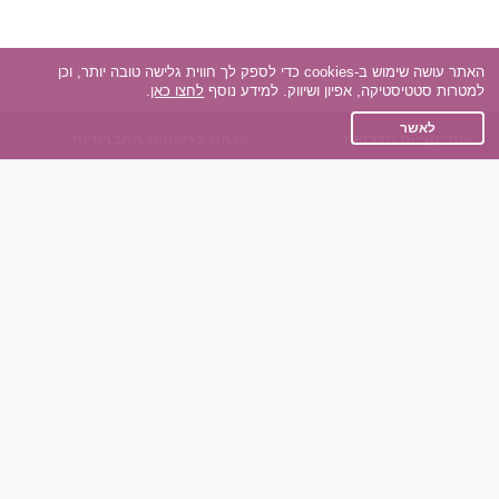
האתר עושה שימוש ב-cookies כדי לספק לך חווית גלישה טובה יותר, וכן
למטרות סטטיסטיקה, אפיון ושיווק. למידע נוסף
לחצו כאן
.
לאשר
אפליקציית הכרויות
אנחנו ברשתות החברתיות
על אפליקצית הכרויות
Facebook
הכרויות עבור Android
Instagram
הכרויות עבור iOS
TikTok
רות - צ'אט בוט הכרויות
Dateland.co.il
השותפים שלנו
תקנון
הכרויות לאקדמאים
מדיניות הפרטיות
הכרויות לגילאים 50+
שאלות נפוצות
כפיות (capiyot) הכרויות
כותבים עלינו
הכרויות בליינד דייט
צרו קשר
הכרויות גייז
תוכנית שותפים
אתר רגיל