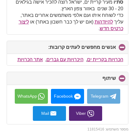
collapse
סתיו
מעיר קריית ים, ישראל רוצה להכיר אישה בגילאים
contents
20 - 30 שנים באזור צפון הארץ.
כדי לשוחח איתו ועם אלפי משתמשים אחרים באתר,
עליך
להיזדהות
(אם יש לך כבר חשבון באתר) או
ליצור
כרטיס חדש
.
אנשים מחפשים לעתים קרובות:
click
to
collapse
הכרויות בקריית ים
,
היכרויות עם גברים
,
אתר הכרויות
contents
שיתוף
click
to
collapse
contents
WhatsApp
Facebook
Telegram
Mail
Viber
מספר משתמש:
11815416