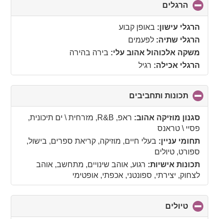
הרגלים
click
to
collapse
הרגלי עישון:
באופן קבוע
contents
הרגלי שתיה:
לפעמים
משקה אלכוהול אהוב עלי:
בירה בהירה
הרגלי אכילה:
רגיל
תכונות ותחביבים
click
to
collapse
סגנון מוזיקה אהוב:
ראפ, R&B, מזרחית \ ים תיכונית,
contents
פסיי \ טראנס
תחומי עניין:
בעלי חיים, מוזיקה, קריאת ספרים, בישול,
ספורט, טיולים
תכונות אישיות:
רגוע, אוהב שינויים, מתחשב, אוהב
לצחוק, יצירתי, ספונטני, אכפתי, אופטימי
טיולים
click
to