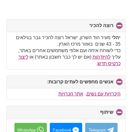
רוצה להכיר
click
to
collapse
יהלי
מעיר הוד השרון, ישראל רוצה להכיר גבר בגילאים
contents
35 - 43 שנים באזור מרכז הארץ.
כדי לשוחח איתה ועם אלפי משתמשים אחרים באתר,
עליך
להיזדהות
(אם יש לך כבר חשבון באתר) או
ליצור
כרטיס חדש
.
אנשים מחפשים לעתים קרובות:
click
to
collapse
היכרויות עם נשים
,
אתר הכרויות
contents
שיתוף
click
to
collapse
contents
WhatsApp
Facebook
Telegram