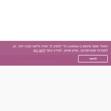
האתר עושה שימוש ב-cookies כדי לספק לך חווית גלישה טובה יותר, וכן
למטרות סטטיסטיקה, אפיון ושיווק. למידע נוסף
לחצו כאן
.
לאשר
אפליקציית הכרויות
אנחנו ברשתות החברתיות
על אפליקצית הכרויות
Facebook
הכרויות עבור Android
Instagram
הכרויות עבור iOS
TikTok
רות - צ'אט בוט הכרויות
Dateland.co.il
השותפים שלנו
תקנון
הכרויות לאקדמאים
מדיניות הפרטיות
הכרויות לגילאים 50+