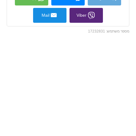
Mail
Viber
מספר משתמש:
17232831