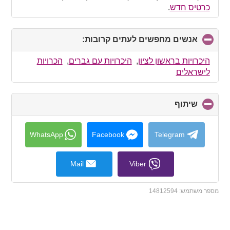
כרטיס חדש
.
אנשים מחפשים לעתים קרובות:
click
to
collapse
היכרויות בראשון לציון
,
היכרויות עם גברים
,
הכרויות
contents
לישראלים
שיתוף
click
to
collapse
contents
WhatsApp
Facebook
Telegram
Mail
Viber
מספר משתמש:
14812594