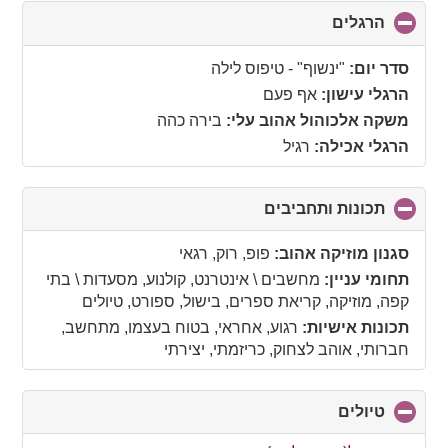
הרגלים
click
to
collapse
סדר יום:
"ינשוף" - טיפוס לילה
contents
הרגלי עישון:
אף פעם
משקה אלכוהול אהוב עלי:
בירה כהה
הרגלי אכילה:
רגיל
תכונות ותחביבים
click
to
collapse
סגנון מוזיקה אהוב:
פופ, רוק, רגאי
contents
תחומי עניין:
מחשבים \ אינטרנט, קולנוע, מסעדות \ בתי
קפה, מוזיקה, קריאת ספרים, בישול, ספורט, טיולים
תכונות אישיות:
רגוע, אחראי, בטוח בעצמו, מתחשב,
חברותי, אוהב לצחוק, כריזמתי, יצירתי
טיולים
click
to