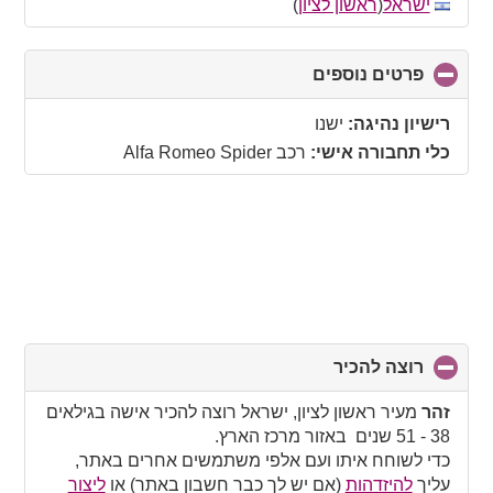
collapse
ישראל
(
ראשון לציון
)
contents
פרטים נוספים
click
to
collapse
רישיון נהיגה:
ישנו
contents
כלי תחבורה אישי:
רכב Alfa Romeo Spider
רוצה להכיר
click
to
collapse
זהר
מעיר ראשון לציון, ישראל רוצה להכיר אישה בגילאים
contents
38 - 51 שנים באזור מרכז הארץ.
כדי לשוחח איתו ועם אלפי משתמשים אחרים באתר,
עליך
להיזדהות
(אם יש לך כבר חשבון באתר) או
ליצור