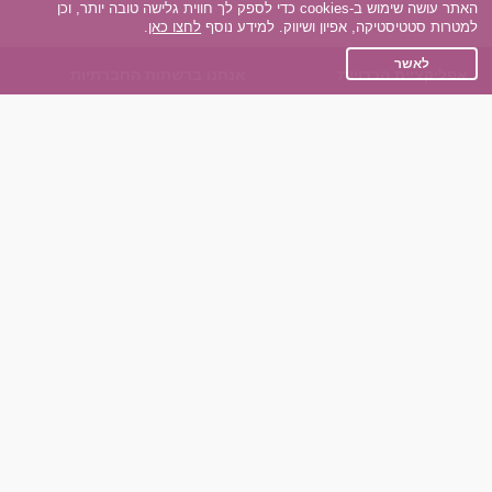
האתר עושה שימוש ב-cookies כדי לספק לך חווית גלישה טובה יותר, וכן
למטרות סטטיסטיקה, אפיון ושיווק. למידע נוסף
לחצו כאן
.
לאשר
אפליקציית הכרויות
אנחנו ברשתות החברתיות
על אפליקצית הכרויות
Facebook
הכרויות עבור Android
Instagram
הכרויות עבור iOS
TikTok
רות - צ'אט בוט הכרויות
Dateland.co.il
השותפים שלנו
תקנון
הכרויות לאקדמאים
מדיניות הפרטיות
הכרויות לגילאים 50+
שאלות נפוצות
כפיות (capiyot) הכרויות
כותבים עלינו
הכרויות בליינד דייט
צרו קשר
הכרויות גייז
תוכנית שותפים
אתר רגיל
חוות דעת של גולשים
לאנשים עם מוגבליות
שפות