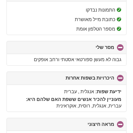
to
collapse
התמונות נבדקו
contents
כתובת מייל מאושרת
מספר הטלפון אומת
מסר שלי
click
to
collapse
גבוה לא מעשן ספורטאי אסטתי ורחב אופקים
contents
היכרויות בשפות אחרות
click
to
collapse
ידיעת שפות:
אנגלית , עברית
contents
מעוניין להכיר אנשים ששפת האם שלהם היא:
עברית, אנגלית, רוסית, אוקראינית
מראה חיצוני
click
to