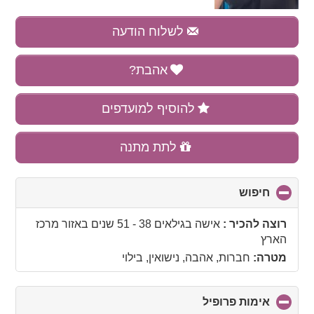
לשלוח הודעה
אהבת?
להוסיף למועדפים
לתת מתנה
חיפוש
click
to
collapse
רוצה להכיר :
אישה בגילאים 38 - 51 שנים
באזור
מרכז
contents
הארץ
מטרה:
חברות, אהבה, נישואין, בילוי
אימות פרופיל
click