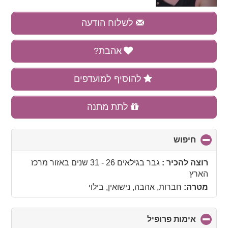
לשלוח הודעה
אהבת?
להוסיף למועדפים
לתת מתנה
חיפוש
click
to
collapse
רוצה להכיר :
גבר בגילאים 26 - 31 שנים
באזור
מרכז
contents
הארץ
מטרה:
חברות, אהבה, נישואין, בילוי
אימות פרופיל
click