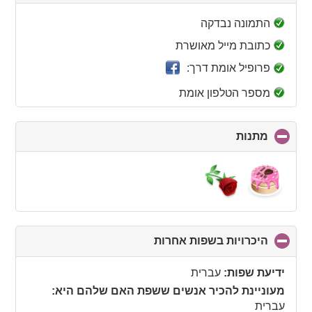
to
collapse
התמונה נבדקה
contents
כתובת מייל מאושרת
פרופיל אומת דרך:
מספר הטלפון אומת
מתנות
click
to
collapse
contents
היכרויות בשפות אחרות
click
to
collapse
ידיעת שפות:
עברית
contents
מעוניינת להכיר אנשים ששפת האם שלהם היא:
עברית