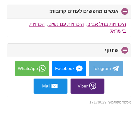
אנשים מחפשים לעתים קרובות:
click
to
collapse
היכרויות בתל אביב
,
היכרויות עם נשים
,
הכרויות
contents
בישראל
שיתוף
click
to
collapse
contents
WhatsApp
Facebook
Telegram
Mail
Viber
מספר משתמש:
17179029