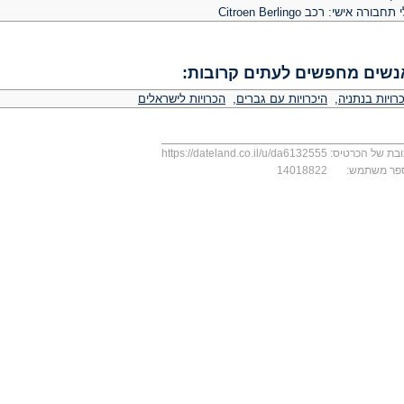
תחבורה אישי: רכב Citroen Berlingo
נשים מחפשים לעתים קרובות:
רויות בנתניה
,
היכרויות עם גברים
,
הכרויות לישראלים
בת של הכרטיס:
https://dateland.co.il/u/da6132555
פר משתמש:
14018822