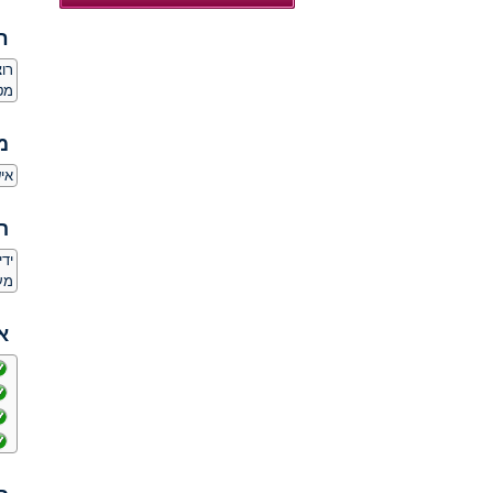
ח
רו
מט
מ
איש 
ה
יד
מע
א