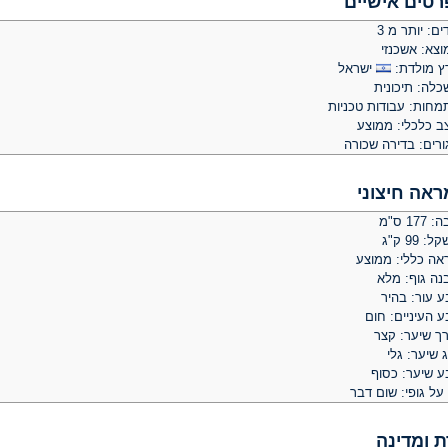
רטים אישיים
ים: יותר מ 3
וצא: אשכנזי
ץ מולדת:
ישראל
כלה: תיכונית
מחות: עבודות טכניות
ב כלכלי: ממוצע
ורים: בדירה שכורה
ראה חיצוני
 177 ס"מ
: 99 ק"ג
אה כללי: ממוצע
נה גוף: מלא
ע עור: בהיר
 העיניים: חום
רך שיער: קצר
 שיער: גלי
ע שיער: כסוף
על גופי: שום דבר
ת ומדינה