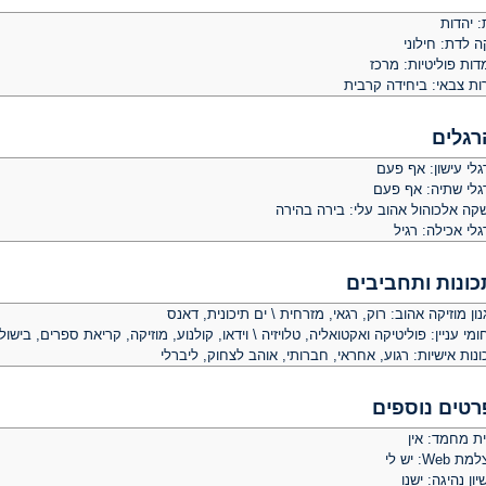
: יהדות
ה לדת: חילוני
ות פוליטיות: מרכז
ות צבאי: ביחידה קרבית
רגלים
לי עישון: אף פעם
גלי שתיה: אף פעם
קה אלכוהול אהוב עלי: בירה בהירה
לי אכילה: רגיל
כונות ותחביבים
ון מוזיקה אהוב: רוק, רגאי, מזרחית \ ים תיכונית, דאנס
מי עניין: פוליטיקה ואקטואליה, טלויזיה \ וידאו, קולנוע, מוזיקה, קריאת ספרים, בישול,
נות אישיות: רגוע, אחראי, חברותי, אוהב לצחוק, ליברלי
רטים נוספים
ית מחמד: אין
 Web: יש לי
יון נהיגה: ישנו