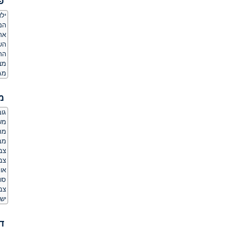
פ
ילד
המ
אר
הש
הת
מצ
מג
מ
גובה:
משקל
מר
מב
צב
צבע
או
סוג
צב
יש 
ד