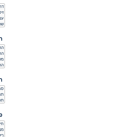
דת
זיק
עמד
שר
ה
הרג
הר
מש
הרג
ת
סגנ
תחו
תכו
פ
חי
מצלמת
ריש