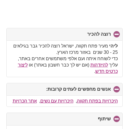
רוצה להכיר
click
to
collapse
ליהי
מעיר פתח תקווה, ישראל רוצה להכיר גבר בגילאים
contents
25 - 30 שנים באזור מרכז הארץ.
כדי לשוחח איתה ועם אלפי משתמשים אחרים באתר,
עליך
להיזדהות
(אם יש לך כבר חשבון באתר) או
ליצור
כרטיס חדש
.
אנשים מחפשים לעתים קרובות:
click
to
collapse
היכרויות בפתח תקווה
,
היכרויות עם נשים
,
אתר הכרויות
contents
שיתוף
click
to