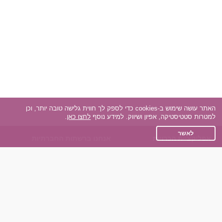
האתר עושה שימוש ב-cookies כדי לספק לך חווית גלישה טובה יותר, וכן
למטרות סטטיסטיקה, אפיון ושיווק. למידע נוסף
לחצו כאן
.
לאשר
אפליקציית הכרויות
אנחנו ברשתות החברתיות
על אפליקצית הכרויות
Facebook
הכרויות עבור Android
Instagram
הכרויות עבור iOS
TikTok
רות - צ'אט בוט הכרויות
Dateland.co.il
השותפים שלנו
תקנון
הכרויות לאקדמאים