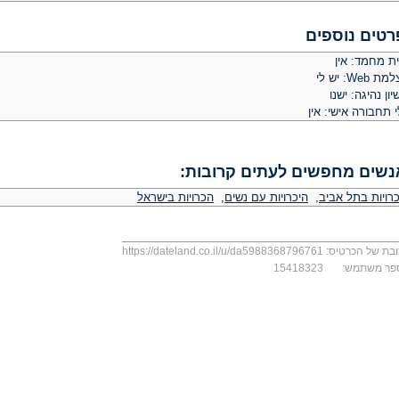
רטים נוספים
ית מחמד: אין
 Web: יש לי
יון נהיגה: ישנו
 תחבורה אישי: אין
נשים מחפשים לעתים קרובות:
כרויות בתל אביב
,
היכרויות עם נשים
,
הכרויות בישראל
בת של הכרטיס:
https://dateland.co.il/u/da5988368796761
פר משתמש:
15418323