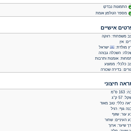
התמונות נבדקו
מספר הטלפון אומת
רטים אישיים
ב משפחתי: רווקה
ים: אין
ץ מולדת:
ישראל
כלה: השכלה גבוהה
מחות: אומנות ותרבות
ב כלכלי: ממוצע
ורים: בדירה שכורה
ראה חיצוני
 163 ס"מ
: 57 ק"ג
אה כללי: טוב מאוד
ה גוף: רגיל
 עור: שזוף
ע העיניים: שחור
ך שיער: ארוך
ג שיער: חלק