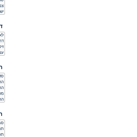
צב
יש 
ד
לאם
דת
זי
עמד
ה
סדר
הרג
הר
משק
הרג
ת
סגנ
תחו
תכ