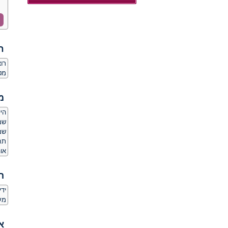
ח
רו
מט
מ
היי
שמ
תח
או
ה
יד
מע
א