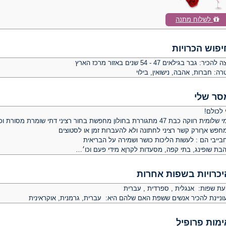
לשלוח מתנה
יפוש הכרויות
צה להכיר:
גבר בגילאים 47 - 54 שנים באזור מרכז הארץ
רה:
חברות, אהבה, נישואין, בילוי
סר שלי
 לכולם!
שמי שלומית רווקה כבת 47 מתגוררת בחולון מחפשת בחור רציני דתי שומר
חפש אךורק קשר רציני לחתונה ולא להעברות זמן או לסטוצים
בייבי הם : לעשות הליכות כושר ושמירה על הבריאית
הבת שופינג, בתי קפה, מסעדות לקרןא מידי פעם וכו׳…
יכרויות בשפות אחרות
יעת שפות: אנגלית , ספרדית , עברית
וניינת להכיר אנשים ששפת האם שלהם היא: עברית, גרמנית, אוקראינית
ימות פרופיל