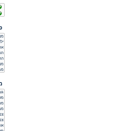
פ
מצ
ילד
אר
הש
הת
מצ
מג
מ
גובה:
משקל
מר
מבנ
צבע
צב
אור
סו