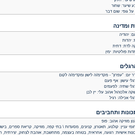
ע שיער: שחור
על גופי: שום דבר
ת ומדינה
: יהודיה
: יהדות
קה לדת: דתית
ות פוליטיות: ימין
רגלים
 יום: "עפרון" - מקדימ/ה לישון ומקדימ/ה לקום
לי עישון: אף פעם
גלי שתיה: לפעמים
ה אלכוהול אהוב עלי: יין לבן
לי אכילה: רגיל
כונות ותחביבים
ון מוזיקה אהוב: פופ
מי עניין: קולנוע, תאטרון, קניונים, מסעדות \ בתי קפה, מוזיקה, קריאת ספרים, בישו
ונות אישיות: רגועה, אחראית, בטוחה בעצמה, מתחשבת, אוהבת לצחוק, יצירתית, ר