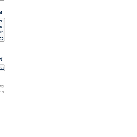
פ
חי
מצלמת
ריש
כלי
א
הי
כתו
מס