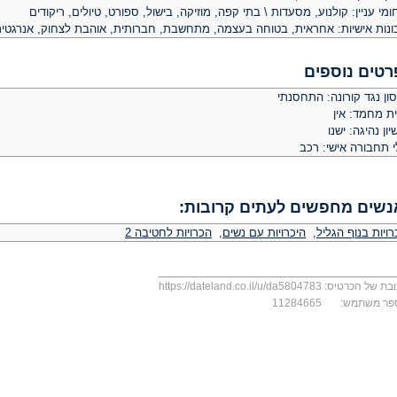
מי עניין: קולנוע, מסעדות \ בתי קפה, מוזיקה, בישול, ספורט, טיולים, ריקודים
ונות אישיות: אחראית, בטוחה בעצמה, מתחשבת, חברותית, אוהבת לצחוק, אנרגטית
רטים נוספים
ון נגד קורונה: התחסנתי
ית מחמד: אין
יון נהיגה: ישנו
י תחבורה אישי: רכב
נשים מחפשים לעתים קרובות:
ויות בנוף הגליל
,
היכרויות עם נשים
,
הכרויות לחטיבה 2
בת של הכרטיס:
https://dateland.co.il/u/da5804783
פר משתמש:
11284665