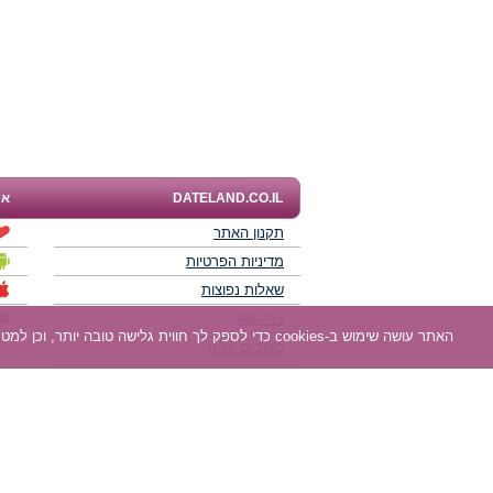
DATELAND.CO.IL
אפ
תקנון האתר
מדיניות הפרטיות
שאלות נפוצות
צרו קשר
האתר עושה שימוש ב-cookies כדי לספק לך חווית גלישה טובה יותר, וכן למטרות סטטיסטיקה, אפיון ושיווק. למידע נוסף
כותבים עלינו
תוכנית שותפים
חוות דעת של גולשים
לאנשים עם מוגבליות
DATELAND - רשת אתרי הכרויות הגדולה בישראל מאז 2008.