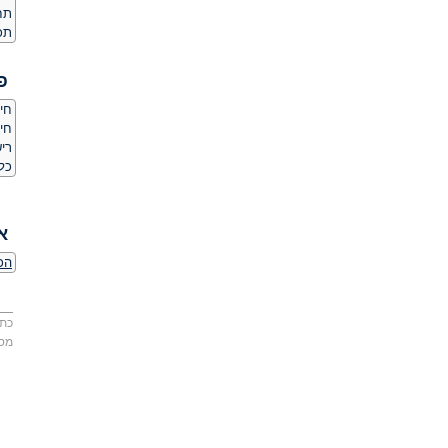
תחו
תכ
פ
חיס
חי
ריש
כל
א
הכר
כתו
מס