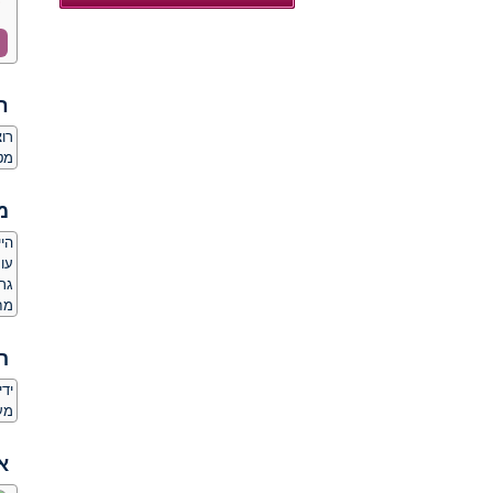
ח
רו
מט
מ
היי
עוס
גרושה
מח
ה
יד
מע
א