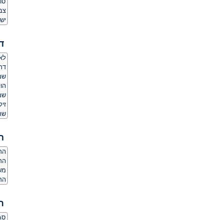
סוג
צב
יש 
ד
לאם
דת
שמ
הו
שמ
זיק
שר
ה
הרג
הר
משק
הרג
ת
סגנ