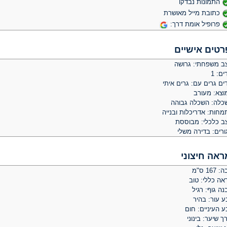
התמונות נבדקו
כתובת מייל מאושרת
פרופיל אומת דרך:
רטים אישיים
ב משפחתי: גרושה
ים: 1
ים גרים עם: גרים איתי
וצא: מעורב
כלה: השכלה גבוהה
מחות: אדריכלות ובנייה
ב כלכלי: מבוססת
ורים: בדירה משלי
ראה חיצוני
 167 ס"מ
אה כללי: טוב
ה גוף: רגיל
ע עור: בהיר
 העיניים: חום
ך שיער: בינוני