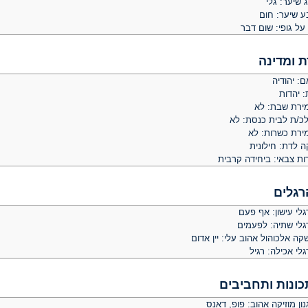
 שיער: גלי
ע שיער: חום
על גופי: שום דבר
ת ומדינה
: יהודיה
: יהדות
ירת שבת: לא
לכ/ת לבית כנסת: לא
ירת כשרות: לא
ה לדת: חילונית
ות צבאי: ביחידה קרבית
רגלים
לי עישון: אף פעם
גלי שתיה: לפעמים
ה אלכוהול אהוב עלי: יין אדום
לי אכילה: רגיל
כונות ותחביבים
ון מוזיקה אהוב: פופ, דאנס