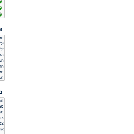
פ
מצ
ילד
ילד
המ
הש
הת
מצ
מג
מ
גובה:
מר
מבנ
צב
צבע
אור