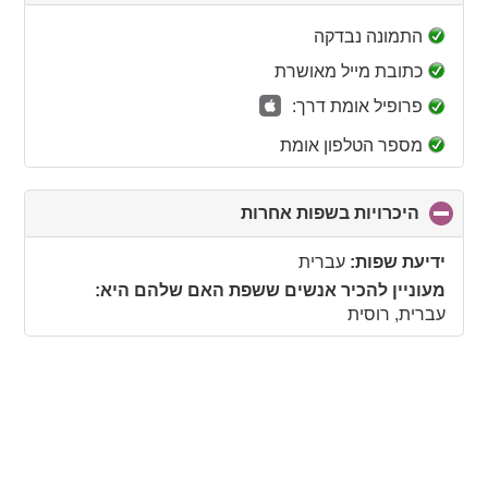
to
collapse
התמונה נבדקה
contents
כתובת מייל מאושרת
פרופיל אומת דרך:
מספר הטלפון אומת
היכרויות בשפות אחרות
click
to
collapse
ידיעת שפות:
עברית
contents
מעוניין להכיר אנשים ששפת האם שלהם היא:
עברית, רוסית