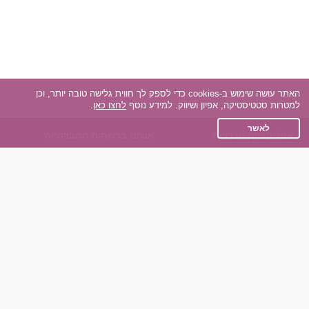
האתר עושה שימוש ב-cookies כדי לספק לך חווית גלישה טובה יותר, וכן
למטרות סטטיסטיקה, אפיון ושיווק. למידע נוסף
לחצו כאן
.
לאשר
אפליקציית הכרויות
אנחנו ברשתות החברתיות
על אפליקצית הכרויות
Facebook
הכרויות עבור Android
Instagram
הכרויות עבור iOS
TikTok
רות - צ'אט בוט הכרויות
Dateland.co.il
השותפים שלנו
תקנון
הכרויות לאקדמאים
מדיניות הפרטיות
הכרויות לגילאים 50+
שאלות נפוצות
כפיות (capiyot) הכרויות
כותבים עלינו
הכרויות בליינד דייט