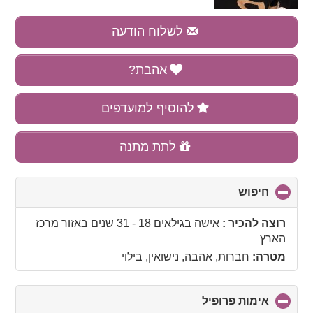
לשלוח הודעה
אהבת?
להוסיף למועדפים
לתת מתנה
חיפוש
click
to
collapse
רוצה להכיר :
אישה בגילאים 18 - 31 שנים
באזור
מרכז
contents
הארץ
מטרה:
חברות, אהבה, נישואין, בילוי
אימות פרופיל
click