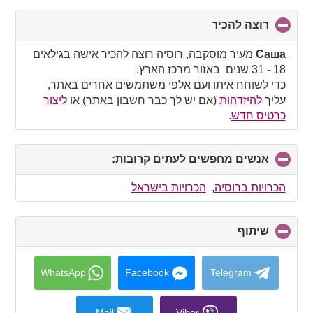
רוצה להכיר
click
to
collapse
Саша
מעיר מוסקבה, רוסיה רוצה להכיר אישה בגילאים
contents
18 - 31 שנים באזור מרכז הארץ.
כדי לשוחח איתו ועם אלפי משתמשים אחרים באתר,
עליך
להיזדהות
(אם יש לך כבר חשבון באתר) או
ליצור
כרטיס חדש
.
אנשים מחפשים לעתים קרובות:
click
to
collapse
הכרויות ברוסיה
,
הכרויות בישראל
contents
שיתוף
click
to
collapse
contents
WhatsApp
Facebook
Telegram
Mail
Viber