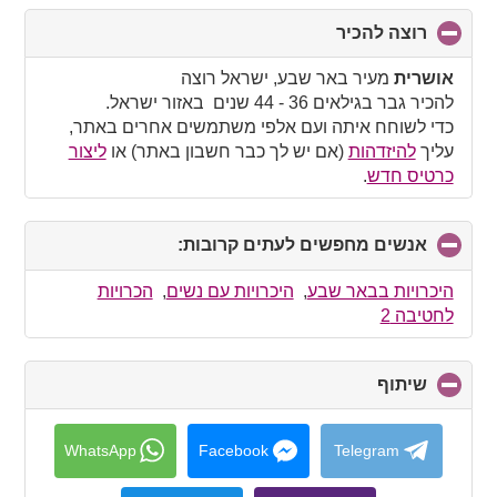
רוצה להכיר
click
to
collapse
אושרית
מעיר באר שבע, ישראל רוצה
contents
להכיר גבר בגילאים 36 - 44 שנים באזור ישראל.
כדי לשוחח איתה ועם אלפי משתמשים אחרים באתר,
עליך
להיזדהות
(אם יש לך כבר חשבון באתר) או
ליצור
כרטיס חדש
.
אנשים מחפשים לעתים קרובות:
click
to
collapse
היכרויות בבאר שבע
,
היכרויות עם נשים
,
הכרויות
contents
לחטיבה 2
שיתוף
click
to
collapse
contents
WhatsApp
Facebook
Telegram