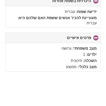
היכרויות בשפות אחרות
click
to
collapse
ידיעת שפות:
עברית
contents
מעוניינת להכיר אנשים ששפת האם שלהם היא:
עברית
פרטים אישיים
click
to
collapse
מצב משפחתי:
גרושה
contents
ילדים:
1
השכלה:
תיכונית
מצב כלכלי:
ממוצע