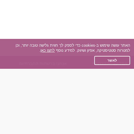
האתר עושה שימוש ב-cookies כדי לספק לך חווית גלישה טובה יותר, וכן
למטרות סטטיסטיקה, אפיון ושיווק. למידע נוסף
לחצו כאן
.
לאשר
אפליקציית הכרויות
אנחנו ברשתות החברתיות
על אפליקצית הכרויות
Facebook
הכרויות עבור Android
Instagram
הכרויות עבור iOS
TikTok
רות - צ'אט בוט הכרויות
Dateland.co.il
השותפים שלנו
תקנון
הכרויות לאקדמאים
מדיניות הפרטיות
הכרויות לגילאים 50+
שאלות נפוצות
כפיות (capiyot) הכרויות