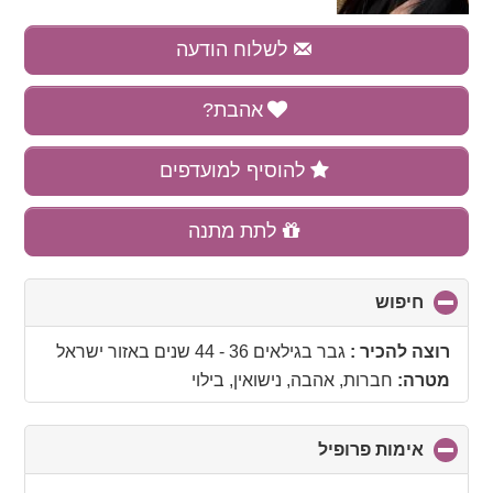
לשלוח הודעה
אהבת?
להוסיף למועדפים
לתת מתנה
חיפוש
click
to
collapse
רוצה להכיר :
גבר בגילאים 36 - 44 שנים
באזור
ישראל
contents
מטרה:
חברות, אהבה, נישואין, בילוי
אימות פרופיל
click
to