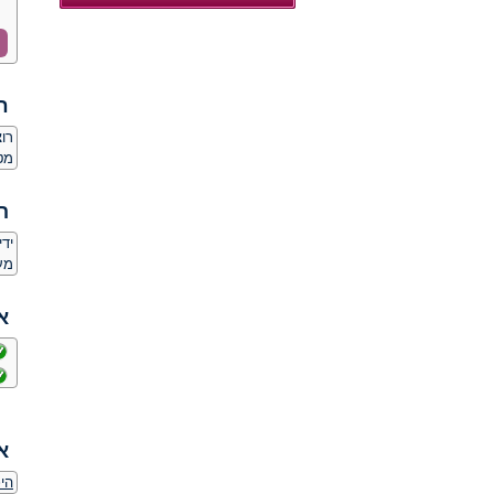
ח
רו
מט
ה
יד
מע
א
א
היכ