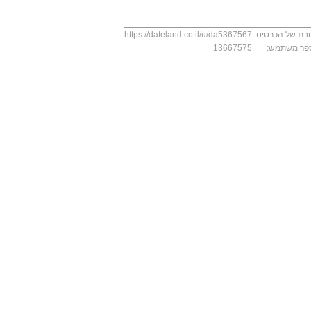
בת של הכרטיס:
https://dateland.co.il/u/da5367567
פר משתמש:
13667575