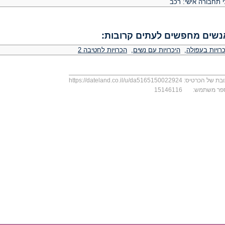
י תחבורה אישי: רכב
נשים מחפשים לעתים קרובות:
רויות בעפולה
,
היכרויות עם נשים
,
הכרויות לחטיבה 2
בת של הכרטיס:
https://dateland.co.il/u/da5165150022924
פר משתמש:
15146116