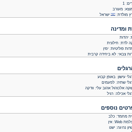
ים: 1
וצא: מעורב
ץ מולדת:
ישראל
ת ומדינה
: יהדות
ה לדת: חילונית
ות פוליטיות: ימין
ות צבאי: לא ביחידה קרבית
רגלים
לי עישון: באופן קבוע
גלי שתיה: לפעמים
קה אלכוהול אהוב עלי: וודקה
לי אכילה: רגיל
רטים נוספים
ית מחמד: כלב
ת Web: אין
יון נהיגה: ישנו