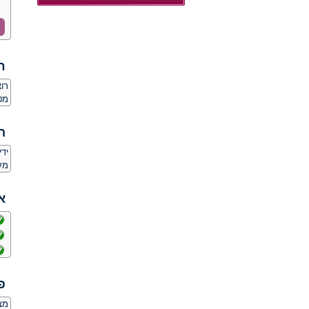
ח
רו
מט
ה
יד
מע
א
פ
מצ