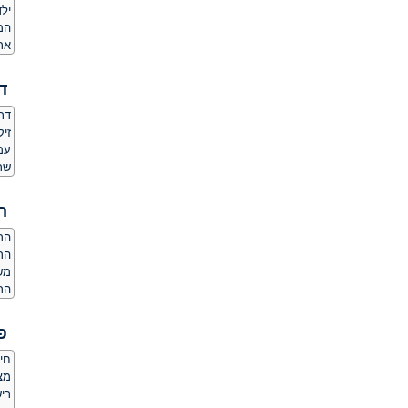
ילד
המ
אר
ד
דת
זיק
עמד
שר
ה
הרג
הר
מש
הרג
פ
חי
מצלמ
ריש