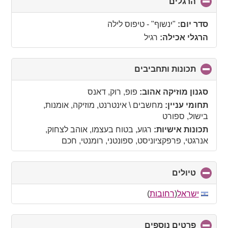
הרגלים
click
to
collapse
סדר יום:
"ינשוף" - טיפוס לילה
contents
הרגלי אכילה:
רגיל
תכונות ותחביבים
click
to
collapse
סגנון מוזיקה אהוב:
פופ, רוק, דאנס
contents
תחומי עניין:
מחשבים \ אינטרנט, מוזיקה, אומנות,
בישול, ספורט
תכונות אישיות:
רגוע, בטוח בעצמו, אוהב לצחוק,
אנרגטי, פרפקציוניסט, ספונטני, רומנטי, חכם
טיולים
click
to
collapse
ישראל
(
רחובות
)
contents
פרטים נוספים
click