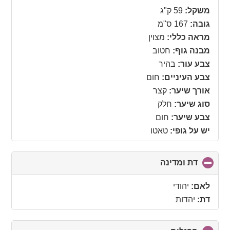
collapse
משקל:
59 ק"ג
contents
גובה:
167 ס"מ
מראה כללי:
מצוין
מבנה גוף:
חטוב
צבע עור:
בהיר
צבע העיניים:
חום
אורך שיער:
קצר
סוג שיער:
חלק
צבע שיער:
חום
יש על גופי:
טאטו
דת ומדינה
click
to
collapse
לאם:
יהודי
contents
דת:
יהדות