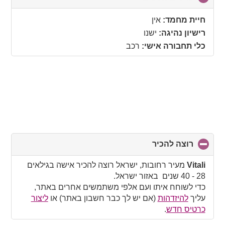
to
collapse
חיית מחמד:
אין
contents
רישיון נהיגה:
ישנו
כלי תחבורה אישי:
רכב
רוצה להכיר
click
to
collapse
Vitali
מעיר רחובות, ישראל רוצה להכיר אישה בגילאים
contents
28 - 40 שנים באזור ישראל.
כדי לשוחח איתו ועם אלפי משתמשים אחרים באתר,
עליך
להיזדהות
(אם יש לך כבר חשבון באתר) או
ליצור
כרטיס חדש
.