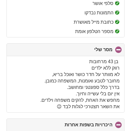
collapse
סלפי אושר
contents
התמונות נבדקו
כתובת מייל מאושרת
מספר הטלפון אומת
מסר שלי
click
to
collapse
‏ בן 43 מרחובות
contents
רווק ללא ילדים‏
לא מוותר על חדר כושר ואוכל בריא,
‏מחובר לטבע ואומנות, המשפחה כמובן.
‏בדרך כלל ספונטני ומחושב.
אין יום בלי עשייה וחיוך.
‏מחפש את האחת, להקים משפחה וילדים.
‏את השאר תצטרכי לגלות לבד 😉
היכרויות בשפות אחרות
click
to