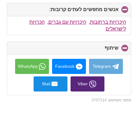
אנשים מחפשים לעתים קרובות:
click
to
collapse
היכרויות ברחובות
,
היכרויות עם גברים
,
הכרויות
contents
לישראלים
שיתוף
click
to
collapse
contents
WhatsApp
Facebook
Telegram
Mail
Viber
מספר משתמש:
3707114