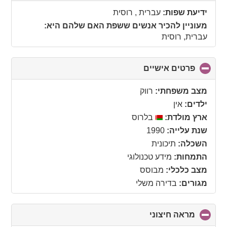
collapse
ידיעת שפות:
עברית , רוסית
contents
מעוניין להכיר אנשים ששפת האם שלהם היא:
עברית, רוסית
פרטים אישיים
click
to
collapse
מצב משפחתי:
רווק
contents
ילדים:
אין
ארץ מולדת:
בלרוס
שנת עלייה:
1990
השכלה:
תיכונית
התמחות:
מידע טכנולוגי
מצב כלכלי:
מבוסס
מגורים:
בדירה משלי
מראה חיצוני
click
to