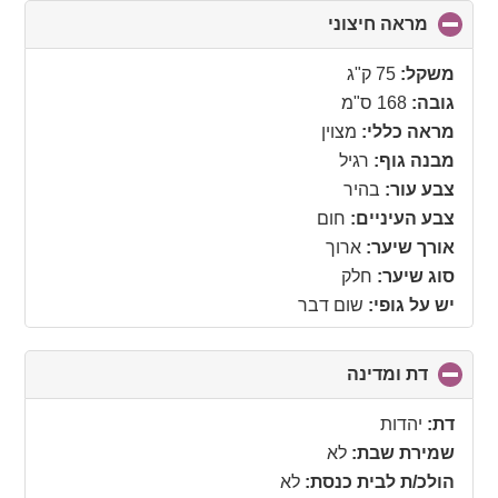
מראה חיצוני
click
to
collapse
משקל:
75 ק"ג
contents
גובה:
168 ס"מ
מראה כללי:
מצוין
מבנה גוף:
רגיל
צבע עור:
בהיר
צבע העיניים:
חום
אורך שיער:
ארוך
סוג שיער:
חלק
יש על גופי:
שום דבר
דת ומדינה
click
to
collapse
דת:
יהדות
contents
שמירת שבת:
לא
הולכ/ת לבית כנסת:
לא