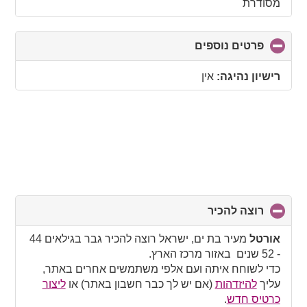
מסודרת
פרטים נוספים
click
to
collapse
רישיון נהיגה:
אין
contents
רוצה להכיר
click
to
collapse
אורטל
מעיר בת ים, ישראל רוצה להכיר גבר בגילאים 44
contents
- 52 שנים באזור מרכז הארץ.
כדי לשוחח איתה ועם אלפי משתמשים אחרים באתר,
עליך
להיזדהות
(אם יש לך כבר חשבון באתר) או
ליצור
כרטיס חדש
.