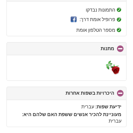
to
collapse
התמונות נבדקו
contents
פרופיל אומת דרך:
מספר הטלפון אומת
מתנות
click
to
collapse
contents
היכרויות בשפות אחרות
click
to
collapse
ידיעת שפות:
עברית
contents
מעוניינת להכיר אנשים ששפת האם שלהם היא:
עברית