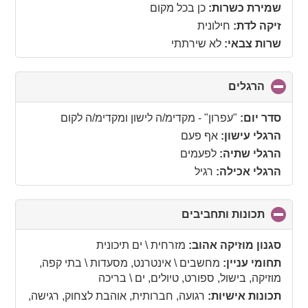
שמירת כשרות:
כן בכל מקום
זיקה לדת:
חילונית
שרות צבאי:
לא שירתתי
הרגלים
click
to
collapse
סדר יום:
"עפרון" - מקדימ/ה לישון ומקדימ/ה לקום
contents
הרגלי עישון:
אף פעם
הרגלי שתיה:
לפעמים
הרגלי אכילה:
רגיל
תכונות ותחביבים
click
to
collapse
סגנון מוזיקה אהוב:
מזרחית \ ים תיכונית
contents
תחומי עניין:
מחשבים \ אינטרנט, מסעדות \ בתי קפה,
מוזיקה, בישול, ספורט, טיולים, ים \ בריכה
תכונות אישיות:
רגועה, חברותית, אוהבת לצחוק, רגישה,