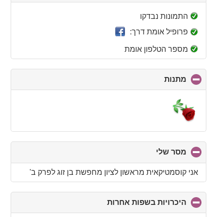
to
collapse
התמונות נבדקו
contents
פרופיל אומת דרך:
מספר הטלפון אומת
מתנות
click
to
collapse
contents
מסר שלי
click
to
collapse
אני קוסמטיקאית מראשון לציון מחפשת בן זוג לפרק ב'
contents
היכרויות בשפות אחרות
click
to