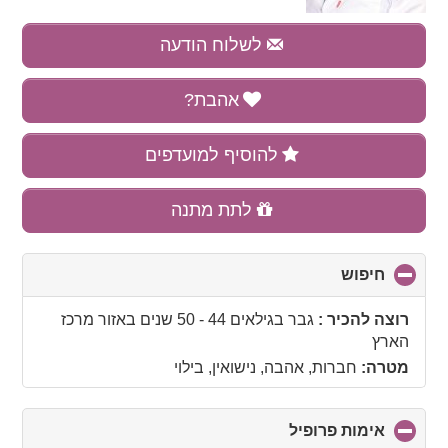
לשלוח הודעה
אהבת?
להוסיף למועדפים
לתת מתנה
חיפוש
click
to
collapse
רוצה להכיר :
גבר בגילאים 44 - 50 שנים
באזור
מרכז
contents
הארץ
מטרה:
חברות, אהבה, נישואין, בילוי
אימות פרופיל
click