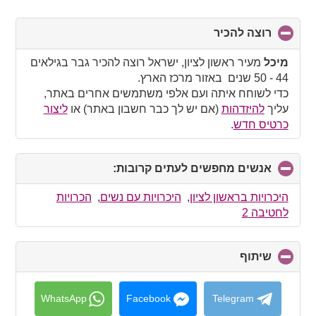
רוצה להכיר
click
to
collapse
מיכל
מעיר ראשון לציון, ישראל רוצה להכיר גבר בגילאים
contents
44 - 50 שנים באזור מרכז הארץ.
כדי לשוחח איתה ועם אלפי משתמשים אחרים באתר,
עליך
להיזדהות
(אם יש לך כבר חשבון באתר) או
ליצור
כרטיס חדש
.
אנשים מחפשים לעתים קרובות:
click
to
collapse
היכרויות בראשון לציון
,
היכרויות עם נשים
,
הכרויות
contents
לחטיבה 2
שיתוף
click
to
collapse
contents
WhatsApp
Facebook
Telegram