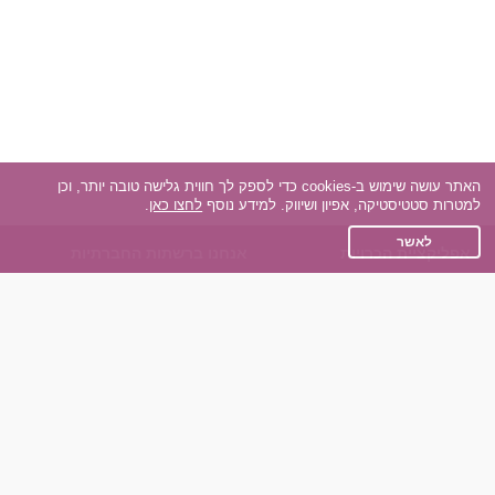
האתר עושה שימוש ב-cookies כדי לספק לך חווית גלישה טובה יותר, וכן
למטרות סטטיסטיקה, אפיון ושיווק. למידע נוסף
לחצו כאן
.
לאשר
אפליקציית הכרויות
אנחנו ברשתות החברתיות
על אפליקצית הכרויות
Facebook
הכרויות עבור Android
Instagram
הכרויות עבור iOS
TikTok
רות - צ'אט בוט הכרויות
Dateland.co.il
השותפים שלנו
תקנון
הכרויות לאקדמאים
מדיניות הפרטיות
הכרויות לגילאים 50+
שאלות נפוצות
כפיות (capiyot) הכרויות