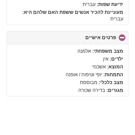
collapse
ידיעת שפות:
עברית
contents
מעוניינת להכיר אנשים ששפת האם שלהם היא:
עברית
פרטים אישיים
click
to
collapse
מצב משפחתי:
אלמנה
contents
ילדים:
אין
המוצא:
אשכנזי
התמחות:
יופי וטיפוח / אופנה
מצב כלכלי:
מבוססת
מגורים:
בדירה שכורה