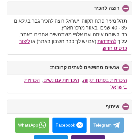
רוצה להכיר
click
to
collapse
תהל
מעיר פתח תקווה, ישראל רוצה להכיר גבר בגילאים
contents
35 - 40 שנים באזור מרכז הארץ.
כדי לשוחח איתה ועם אלפי משתמשים אחרים באתר,
עליך
להיזדהות
(אם יש לך כבר חשבון באתר) או
ליצור
כרטיס חדש
.
אנשים מחפשים לעתים קרובות:
click
to
collapse
היכרויות בפתח תקווה
,
היכרויות עם נשים
,
הכרויות
contents
בישראל
שיתוף
click
to
collapse
contents
WhatsApp
Facebook
Telegram