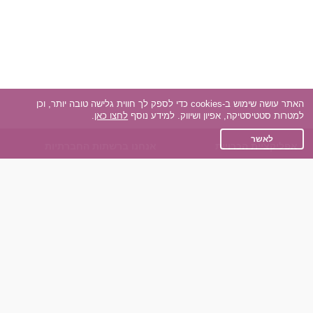
האתר עושה שימוש ב-cookies כדי לספק לך חווית גלישה טובה יותר, וכן
למטרות סטטיסטיקה, אפיון ושיווק. למידע נוסף
לחצו כאן
.
לאשר
אפליקציית הכרויות
אנחנו ברשתות החברתיות
על אפליקצית הכרויות
Facebook
הכרויות עבור Android
Instagram
הכרויות עבור iOS
TikTok
רות - צ'אט בוט הכרויות
Dateland.co.il
השותפים שלנו
תקנון
הכרויות לאקדמאים
מדיניות הפרטיות
הכרויות לגילאים 50+
שאלות נפוצות
כפיות (capiyot) הכרויות
כותבים עלינו
הכרויות בליינד דייט