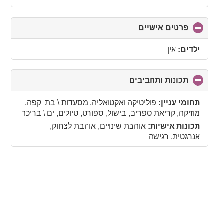
פרטים אישיים
click
to
collapse
ילדים:
אין
contents
תכונות ותחביבים
click
to
collapse
תחומי עניין:
פוליטיקה ואקטואליה, מסעדות \ בתי קפה,
contents
מוזיקה, קריאת ספרים, בישול, ספורט, טיולים, ים \ בריכה
תכונות אישיות:
אוהבת שינויים, אוהבת לצחוק,
אנרגטית, רגישה