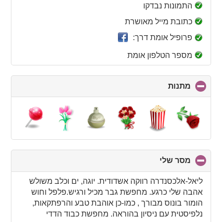
collapse
התמונות נבדקו
contents
כתובת מייל מאושרת
פרופיל אומת דרך:
מספר הטלפון אומת
מתנות
click
to
collapse
contents
מסר שלי
click
to
collapse
ליאל-אלכסנדרה רווקה אשדודית. יוגה, ים וכלב משולש
contents
אהבה שלי כרגע. מחפשת גבר מכיל ורגיש.פלפל וחוש
הומור בונוס מבורך , כמו-כן אוהבת טבע והרפתקאות,
נלפיסטית עם ניסיון בהוראה. מחפשת כבוד הדדי