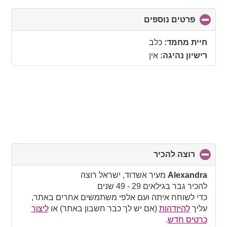
פרטים נוספים
click
to
collapse
חיית מחמד:
כלב
contents
רישיון נהיגה:
אין
רוצה להכיר
click
to
collapse
Alexandra
מעיר אשדוד, ישראל רוצה
contents
להכיר גבר בגילאים 29 - 49 שנים
כדי לשוחח איתה ועם אלפי משתמשים אחרים באתר,
עליך
להיזדהות
(אם יש לך כבר חשבון באתר) או
ליצור
כרטיס חדש
.