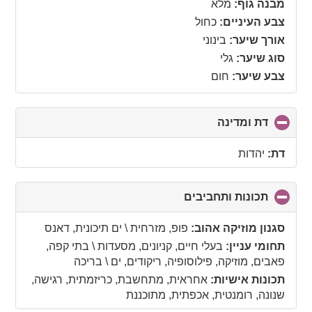
מבנה גוף:
מלא
צבע העיניים:
כחול
אורך שיער:
בינוני
סוג שיער:
גלי
צבע שיער:
חום
דת ומדינה
click
to
collapse
דת:
יהדות
contents
תכונות ותחביבים
click
to
collapse
סגנון מוזיקה אהוב:
פופ, מזרחית \ ים תיכונית, דאנס
contents
תחומי עניין:
בעלי חיים, קניונים, מסעדות \ בתי קפה,
פאבים, מוזיקה, פילוסופיה, ריקודים, ים \ בריכה
תכונות אישיות:
אחראית, מתחשבת, כריזמתית, רגישה,
שנונה, רומנטית, אכפתית, מתוכננת