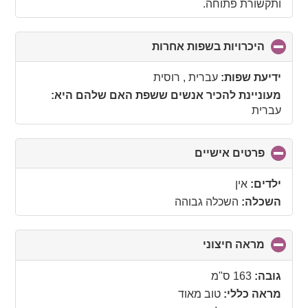
ותקשורת פתוחה.
היכרויות בשפות אחרות
click
to
collapse
ידיעת שפות:
עברית , רוסית
contents
מעוניינת להכיר אנשים ששפת האם שלהם היא:
עברית
פרטים אישיים
click
to
collapse
ילדים:
אין
contents
השכלה:
השכלה גבוהה
מראה חיצוני
click
to
collapse
גובה:
163 ס"מ
contents
מראה כללי:
טוב מאוד