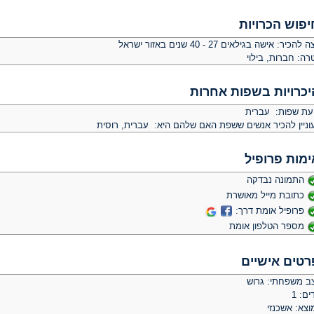
יפוש הכרויות
צה להכיר:
אישה בגילאים 27 - 40 שנים באזור ישראל
רה:
חברות, בילוי
יכרויות בשפות אחרות
יעת שפות: עברית
וניין להכיר אנשים ששפת האם שלהם היא: עברית, רוסית
ימות פרופיל
התמונה נבדקה
כתובת מייל מאושרת
פרופיל אומת דרך:
מספר הטלפון אומת
רטים אישיים
ב משפחתי: גרוש
ים: 1
וצא: אשכנזי