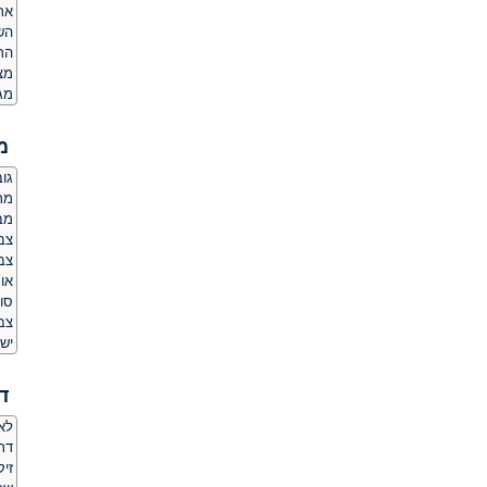
אר
הש
הת
מצ
מג
מ
גובה:
מר
מבנ
צב
צבע
או
סו
צב
יש 
ד
לאם
דת
זיק