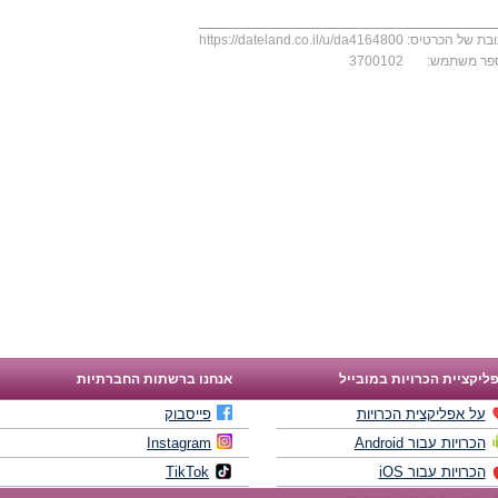
בת של הכרטיס:
https://dateland.co.il/u/da4164800
פר משתמש:
3700102
ליקציית הכרויות במובייל
אנחנו ברשתות החברתיות
על אפליקצית הכרויות
פייסבוק
הכרויות עבור Android
Instagram
הכרויות עבור iOS
TikTok