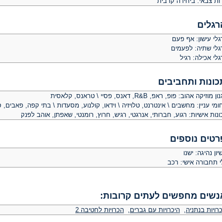
ות צבאי: ביחידה קרבית
רגלים
לי עישון: אף פעם
גלי שתיה: לפעמים
לי אכילה: רגיל
כונות ותחביבים
 מוזיקה אהוב: פופ, ראפ, R&B, דאנס, פסיי \ טראנס, קלאסית
מי עניין: מחשבים \ אינטרנט, טלויזיה \ וידאו, קולנוע, מסעדות \ בתי קפה, פאבים, ס
נות אישיות: רגוע, חברותי, אנרגטי, רגיש, חרוץ, רומנטי, שאפתן, אוהב לפנק
רטים נוספים
יון נהיגה: ישנו
י תחבורה אישי: רכב
נשים מחפשים לעתים קרובות:
רויות בנתניה
,
היכרויות עם גברים
,
הכרויות לחטיבה 2