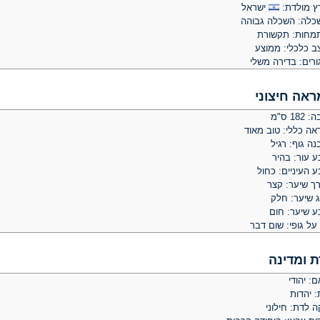
ץ מולדת:
ישראל
כלה: השכלה גבוהה
מחות: תקשורת
ב כלכלי: ממוצע
ורים: בדירה משלי
ראה חיצוני
 182 ס"מ
אה כללי: טוב מאוד
ה גוף: רגיל
ע עור: בהיר
 העיניים: כחול
רך שיער: קצר
ג שיער: חלק
ע שיער: חום
על גופי: שום דבר
ת ומדינה
: יהודי
: יהדות
ה לדת: חילוני