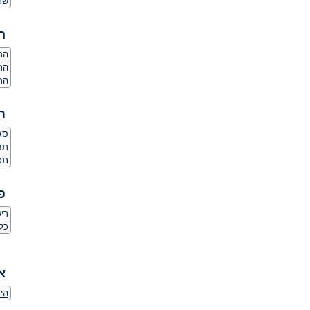
שר
ה
הרג
הר
הרג
ת
סגנון
תחו
תכו
פ
ריש
כל
א
היכ