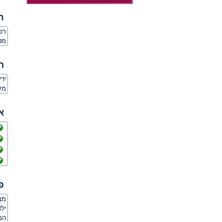
ח
רו
מט
ה
יד
מע
א
פ
מצ
ילד
המ