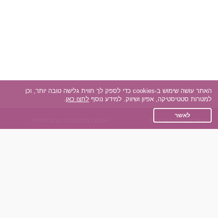
האתר עושה שימוש ב-cookies כדי לספק לך חווית גלישה טובה יותר, וכן
למטרות סטטיסטיקה, אפיון ושיווק. למידע נוסף
לחצו כאן
.
לאשר
אפליקציית הכרויות
אנחנו ברשתות החברתיות
על אפליקצית הכרויות
Facebook
הכרויות עבור Android
Instagram
הכרויות עבור iOS
TikTok
רות - צ'אט בוט הכרויות
Dateland.co.il
השותפים שלנו
תקנון
הכרויות לאקדמאים
מדיניות הפרטיות
הכרויות לגילאים 50+