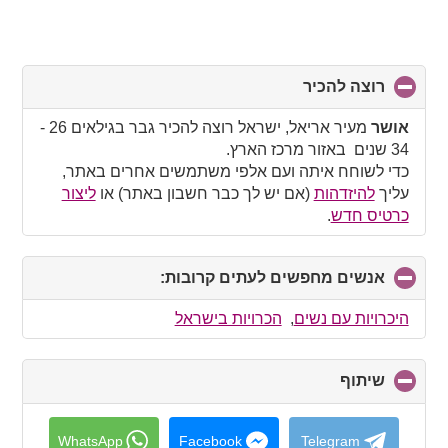
רוצה להכיר
click
to
collapse
אושר
מעיר אריאל, ישראל רוצה להכיר גבר בגילאים 26 -
contents
34 שנים באזור מרכז הארץ.
כדי לשוחח איתה ועם אלפי משתמשים אחרים באתר,
עליך
להיזדהות
(אם יש לך כבר חשבון באתר) או
ליצור
כרטיס חדש
.
אנשים מחפשים לעתים קרובות:
click
to
collapse
היכרויות עם נשים
,
הכרויות בישראל
contents
שיתוף
click
to
collapse
contents
WhatsApp
Facebook
Telegram