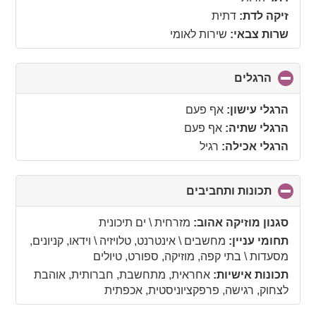
זיקה לדת:
דתית
שרות צבאי:
שירות לאומי
הרגלים
click
to
collapse
הרגלי עישון:
אף פעם
contents
הרגלי שתיה:
אף פעם
הרגלי אכילה:
רגיל
תכונות ותחביבים
click
to
collapse
סגנון מוזיקה אהוב:
מזרחית \ ים תיכונית
contents
תחומי עניין:
מחשבים \ אינטרנט, טלויזיה \ וידאו, קניונים,
מסעדות \ בתי קפה, מוזיקה, ספורט, טיולים
תכונות אישיות:
אחראית, מתחשבת, חברותית, אוהבת
לצחוק, רגישה, פרפקציוניסטית, אכפתית