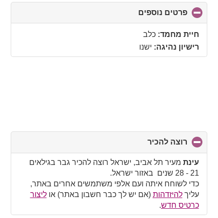
פרטים נוספים
click
to
collapse
חיית מחמד:
כלב
contents
רישיון נהיגה:
ישנו
רוצה להכיר
click
to
collapse
עינת
מעיר תל אביב, ישראל רוצה להכיר גבר בגילאים
contents
21 - 28 שנים באזור ישראל.
כדי לשוחח איתה ועם אלפי משתמשים אחרים באתר,
עליך
להיזדהות
(אם יש לך כבר חשבון באתר) או
ליצור
כרטיס חדש
.