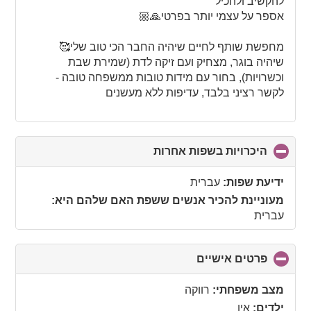
להקשיב ולהכיל
אספר על עצמי יותר בפרטי🙏🏼
מחפשת שותף לחיים שיהיה החבר הכי טוב שלי🥰
שיהיה בוגר, מצחיק ועם זיקה לדת (שמירת שבת
וכשרויות), בחור עם מידות טובות ממשפחה טובה -
לקשר רציני בלבד, עדיפות ללא מעשנים
היכרויות בשפות אחרות
click
to
collapse
ידיעת שפות:
עברית
contents
מעוניינת להכיר אנשים ששפת האם שלהם היא:
עברית
פרטים אישיים
click
to
collapse
מצב משפחתי:
רווקה
contents
ילדים:
אין