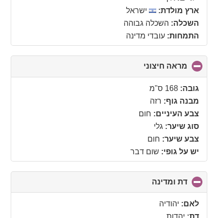
ארץ מולדת:
ישראל
השכלה:
השכלה גבוהה
התמחות:
עובדי מדינה
מראה חיצוני
click
to
collapse
גובה:
168 ס"מ
contents
מבנה גוף:
רזה
צבע העיניים:
חום
סוג שיער:
גלי
צבע שיער:
חום
יש על גופי:
שום דבר
דת ומדינה
click
to
collapse
לאם:
יהודיה
contents
דת:
יהדות