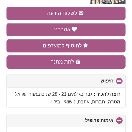
לשלוח הודעה
אהבת?
להוסיף למועדפים
לתת מתנה
חיפוש
click
to
collapse
רוצה להכיר :
גבר בגילאים 21 - 28 שנים
באזור
ישראל
contents
מטרה:
חברות, אהבה, נישואין, בילוי
אימות פרופיל
click
to