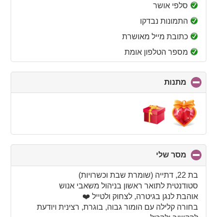
collapse
סלפי אושר
contents
התמונות נבדקו
כתובת מייל מאושרת
מספר הטלפון אומת
מתנות
click
to
collapse
contents
מסר שלי
click
to
collapse
בת 22, דתייה (שומרת שבת וכשרויות)
contents
סטודנטית לתואר ראשון בניהול משאבי אנוש
אוהבת לנגן בגיטרה, לצחוק ולטייל ❤️
בחורה קלילה עם הומור גבוה, בוגרת, רצינית ויודעת