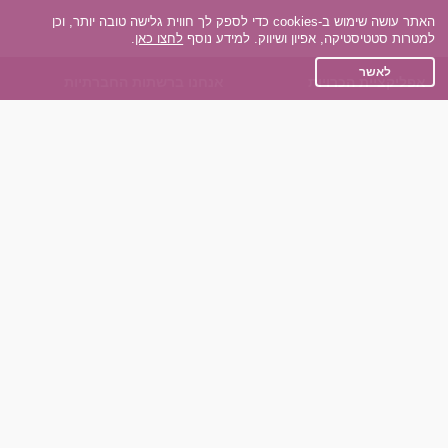
האתר עושה שימוש ב-cookies כדי לספק לך חווית גלישה טובה יותר, וכן
למטרות סטטיסטיקה, אפיון ושיווק. למידע נוסף
לחצו כאן
.
לאשר
אפליקציית הכרויות
אנחנו ברשתות החברתיות
על אפליקצית הכרויות
Facebook
הכרויות עבור Android
Instagram
הכרויות עבור iOS
TikTok
רות - צ'אט בוט הכרויות
Dateland.co.il
השותפים שלנו
תקנון
הכרויות לאקדמאים
מדיניות הפרטיות
הכרויות לגילאים 50+
שאלות נפוצות
כפיות (capiyot) הכרויות
כותבים עלינו
הכרויות בליינד דייט
צרו קשר
הכרויות גייז
תוכנית שותפים
אתר רגיל
חוות דעת של גולשים
לאנשים עם מוגבליות