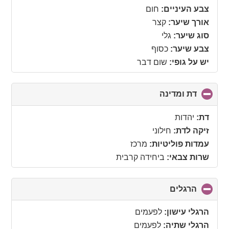
צבע העיניים:
חום
אורך שיער:
קצר
סוג שיער:
גלי
צבע שיער:
כסוף
יש על גופי:
שום דבר
דת ומדינה
click
to
collapse
דת:
יהדות
contents
זיקה לדת:
חילוני
עמדות פוליטיות:
מרכז
שרות צבאי:
ביחידה קרבית
הרגלים
click
to
collapse
הרגלי עישון:
לפעמים
contents
הרגלי שתיה:
לפעמים