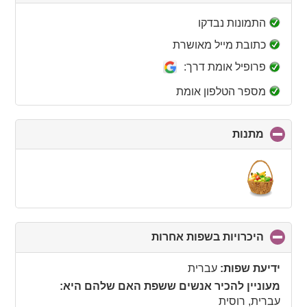
to
collapse
התמונות נבדקו
contents
כתובת מייל מאושרת
פרופיל אומת דרך:
מספר הטלפון אומת
מתנות
click
to
collapse
contents
היכרויות בשפות אחרות
click
to
collapse
ידיעת שפות:
עברית
contents
מעוניין להכיר אנשים ששפת האם שלהם היא:
עברית, רוסית