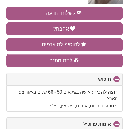
לשלוח הודעה
אהבת?
להוסיף למועדפים
לתת מתנה
חיפוש
click
to
collapse
רוצה להכיר :
אישה בגילאים 59 - 66 שנים
באזור
צפון
contents
הארץ
מטרה:
חברות, אהבה, נישואין, בילוי
אימות פרופיל
click