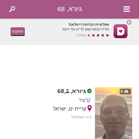
גיורא, 68
אפליציית הכרויות דייטלאנד
הורידו עכשיו וצאו לדייט עוד היום!
התקנה
(7248)
גיורא,
,
68
8
שור
קריית ים, ישראל
היה אתמול