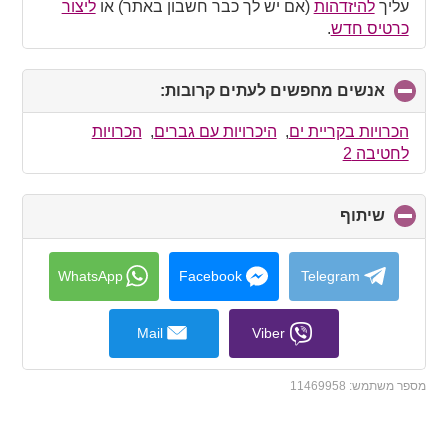
עליך
להיזדהות
(אם יש לך כבר חשבון באתר) או
ליצור
כרטיס חדש
.
אנשים מחפשים לעתים קרובות:
click
to
collapse
הכרויות בקריית ים
,
היכרויות עם גברים
,
הכרויות
contents
לחטיבה 2
שיתוף
click
to
collapse
contents
WhatsApp
Facebook
Telegram
Mail
Viber
מספר משתמש:
11469958