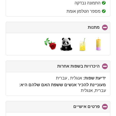
collapse
התמונה נבדקה
contents
מספר הטלפון אומת
מתנות
click
to
collapse
contents
היכרויות בשפות אחרות
click
to
collapse
ידיעת שפות:
אנגלית , עברית
contents
מעוניינת להכיר אנשים ששפת האם שלהם היא:
עברית, אנגלית
פרטים אישיים
click
to