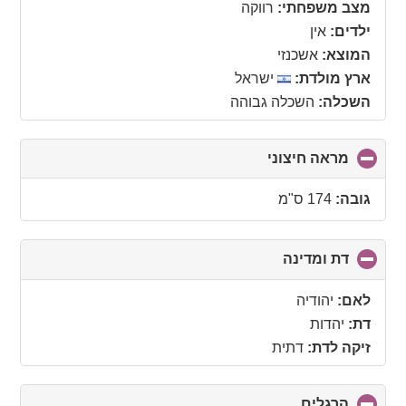
collapse
מצב משפחתי:
רווקה
contents
ילדים:
אין
המוצא:
אשכנזי
ארץ מולדת:
ישראל
השכלה:
השכלה גבוהה
מראה חיצוני
click
to
collapse
גובה:
174 ס"מ
contents
דת ומדינה
click
to
collapse
לאם:
יהודיה
contents
דת:
יהדות
זיקה לדת:
דתית
הרגלים
click