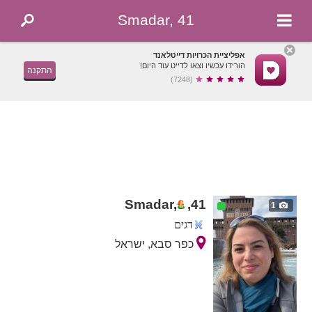
Smadar, 41
אפליציית הכרויות דייטלאנד
הורידו עכשיו וצאו לדייט עוד היום!
התקנה
(7248)
Smadar,
,
41
1
דגים
כפר סבא, ישראל