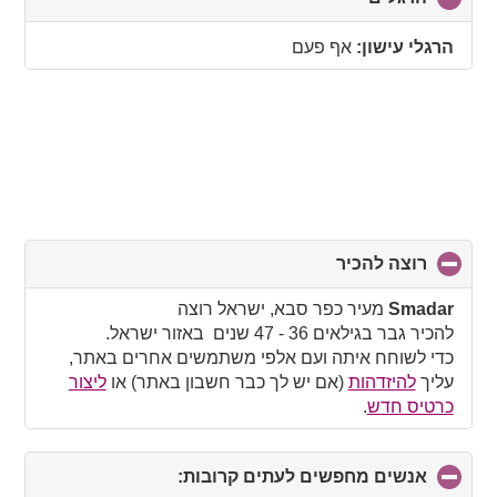
to
collapse
הרגלי עישון:
אף פעם
contents
רוצה להכיר
click
to
collapse
Smadar
מעיר כפר סבא, ישראל רוצה
contents
להכיר גבר בגילאים 36 - 47 שנים באזור ישראל.
כדי לשוחח איתה ועם אלפי משתמשים אחרים באתר,
עליך
להיזדהות
(אם יש לך כבר חשבון באתר) או
ליצור
כרטיס חדש
.
אנשים מחפשים לעתים קרובות:
click