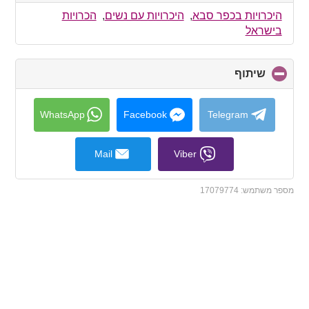
to
collapse
היכרויות בכפר סבא
,
היכרויות עם נשים
,
הכרויות
contents
בישראל
שיתוף
click
to
collapse
contents
WhatsApp
Facebook
Telegram
Mail
Viber
מספר משתמש:
17079774