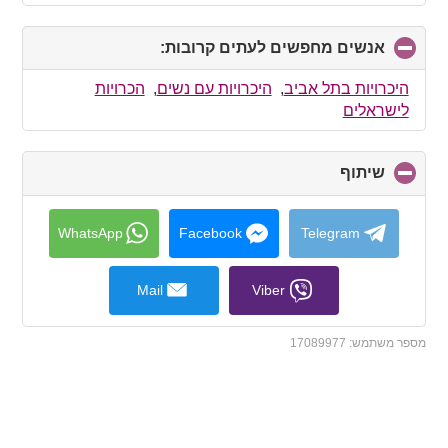
אנשים מחפשים לעתים קרובות:
click
to
collapse
היכרויות בתל אביב
,
היכרויות עם נשים
,
הכרויות
contents
לישראלים
שיתוף
click
to
collapse
contents
WhatsApp
Facebook
Telegram
Mail
Viber
מספר משתמש:
17089977