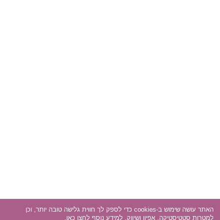
האתר עושה שימוש ב-cookies כדי לספק לך חווית גלישה טובה יותר, וכן
למטרות סטטיסטיקה, אפיון ושיווק. למידע נוסף
לחצו כאן
.