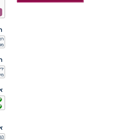
ח
רו
מט
ה
יד
מע
א
א
הכ