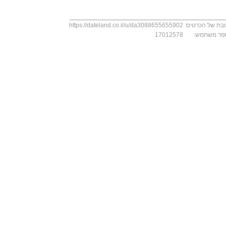
בת של הכרטיס:
https://dateland.co.il/u/da3088655655902
פר משתמש:
17012578