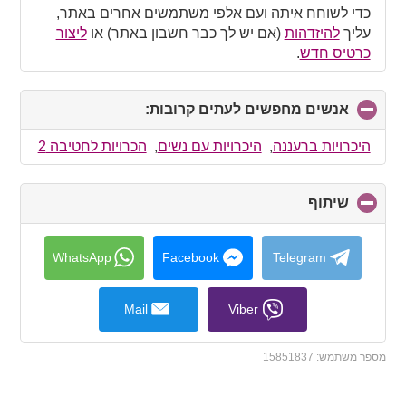
כדי לשוחח איתה ועם אלפי משתמשים אחרים באתר,
עליך
להיזדהות
(אם יש לך כבר חשבון באתר) או
ליצור
כרטיס חדש
.
אנשים מחפשים לעתים קרובות:
click
to
collapse
היכרויות ברעננה
,
היכרויות עם נשים
,
הכרויות לחטיבה 2
contents
שיתוף
click
to
collapse
contents
WhatsApp
Facebook
Telegram
Mail
Viber
מספר משתמש:
15851837