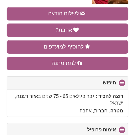
לשלוח הודעה
אהבת?
להוסיף למועדפים
לתת מתנה
חיפוש
click
to
collapse
רוצה להכיר :
גבר בגילאים 65 - 75 שנים
באזור
רעננה,
contents
ישראל
מטרה:
חברות, אהבה
אימות פרופיל
click