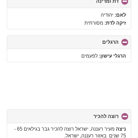
דת ומדינה
click
to
collapse
לאם:
יהודיה
contents
זיקה לדת:
מסורתית
הרגלים
click
to
collapse
הרגלי עישון:
לפעמים
contents
רוצה להכיר
click
to
collapse
ניצה
מעיר רעננה, ישראל רוצה להכיר גבר בגילאים 65 -
contents
75 שנים באזור רעננה, ישראל.