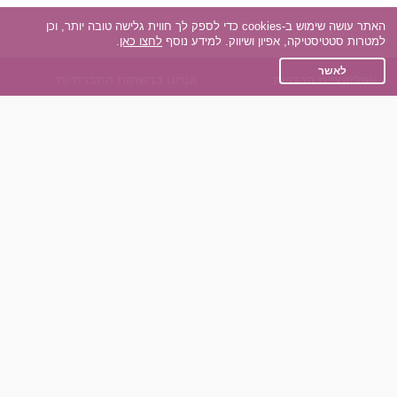
האתר עושה שימוש ב-cookies כדי לספק לך חווית גלישה טובה יותר, וכן
למטרות סטטיסטיקה, אפיון ושיווק. למידע נוסף
לחצו כאן
.
לאשר
אפליקציית הכרויות
אנחנו ברשתות החברתיות
על אפליקצית הכרויות
Facebook
הכרויות עבור Android
Instagram
הכרויות עבור iOS
TikTok
רות - צ'אט בוט הכרויות
Dateland.co.il
השותפים שלנו
תקנון
הכרויות לאקדמאים
מדיניות הפרטיות
הכרויות לגילאים 50+
שאלות נפוצות
כפיות (capiyot) הכרויות
כותבים עלינו
הכרויות בליינד דייט
צרו קשר
הכרויות גייז
תוכנית שותפים
אתר רגיל
חוות דעת של גולשים
לאנשים עם מוגבליות