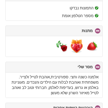
to
collapse
התמונות נבדקו
contents
מספר הטלפון אומת
מתנות
click
to
collapse
contents
מסר שלי
click
to
collapse
אלמנה כשנה וחצי. ספורטיבית,אוהבת לטייל ולצייר.
contents
משפחתית ואוהבת לבלות עם הילדים והנכדים. מעוניינת
באלמן או גרוש, בעדיפות לאלמן, חברותי וטוב לב ואוהב
לטייל מאיזור השרון שלא מעשן
היכרויות בשפות אחרות
click