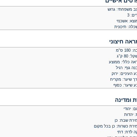
רטים אישיים
ב משפחתי: גרוש
ים: 3
וצא: אשכנזי
כלה: תיכונית
ראה חיצוני
 180 ס"מ
: 80 ק"ג
אה כללי: ממוצע
ה גוף: רגיל
 העיניים: ירוק
רך שיער: מקריח
ע שיער: כסוף
ת ומדינה
: יהודי
: יהדות
ירת שבת: כן
ירת כשרות: כן בכל מקום
ה לדת: דתי