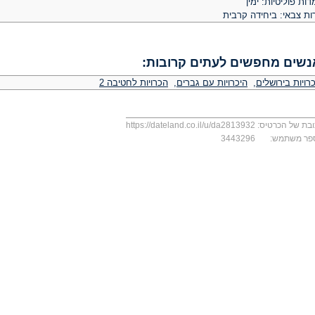
ות פוליטיות: ימין
ות צבאי: ביחידה קרבית
נשים מחפשים לעתים קרובות:
רויות בירושלים
,
היכרויות עם גברים
,
הכרויות לחטיבה 2
בת של הכרטיס:
https://dateland.co.il/u/da2813932
פר משתמש:
3443296