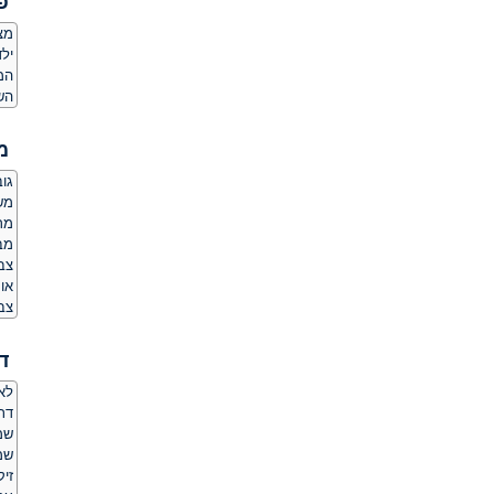
פ
מצ
ילד
המ
הש
מ
גובה:
משקל
מר
מבנ
צבע
או
צב
ד
לאם
דת
שמ
שמ
זיק