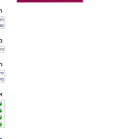
ח
רו
מט
מ
דת
ה
יד
מע
א