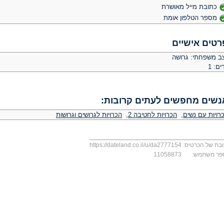
כתובת מייל מאושרת
מספר הטלפון אומת
רטים אישיים
ב משפחתי: גרושה
ים: 1
נשים מחפשים לעתים קרובות:
רויות עם נשים
,
הכרויות לחטיבה 2
,
הכרויות לגרושים וגרושות
בת של הכרטיס:
https://dateland.co.il/u/da2777154
פר משתמש:
11058873