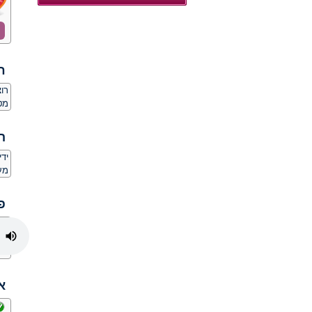
ח
רו
מט
ה
יד
מע
פ
א