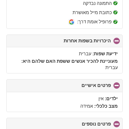
collapse
התמונה נבדקה
contents
כתובת מייל מאושרת
פרופיל אומת דרך:
היכרויות בשפות אחרות
click
to
collapse
ידיעת שפות:
עברית
contents
מעוניינת להכיר אנשים ששפת האם שלהם היא:
עברית
פרטים אישיים
click
to
collapse
ילדים:
אין
contents
מצב כלכלי:
אמידה
פרטים נוספים
click