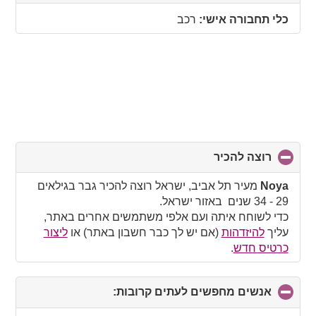
to
collapse
כלי תחבורה אישי:
רכב
contents
רוצה להכיר
click
to
collapse
Noya
מעיר תל אביב, ישראל רוצה להכיר גבר בגילאים
contents
29 - 34 שנים באזור ישראל.
כדי לשוחח איתה ועם אלפי משתמשים אחרים באתר,
עליך
להיזדהות
(אם יש לך כבר חשבון באתר) או
ליצור
כרטיס חדש
.
אנשים מחפשים לעתים קרובות:
click
to