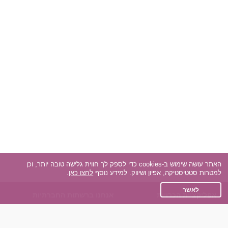
האתר עושה שימוש ב-cookies כדי לספק לך חווית גלישה טובה יותר, וכן
למטרות סטטיסטיקה, אפיון ושיווק. למידע נוסף
לחצו כאן
.
לאשר
אפליקציית הכרויות
אנחנו ברשתות החברתיות
על אפליקצית הכרויות
Facebook
הכרויות עבור Android
Instagram