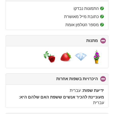
to
collapse
התמונות נבדקו
contents
כתובת מייל מאושרת
מספר הטלפון אומת
מתנות
click
to
collapse
contents
היכרויות בשפות אחרות
click
to
collapse
ידיעת שפות:
עברית
contents
מעוניינת להכיר אנשים ששפת האם שלהם היא:
עברית