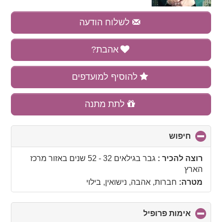
לשלוח הודעה
אהבת?
להוסיף למועדפים
לתת מתנה
חיפוש
click
to
collapse
רוצה להכיר :
גבר בגילאים 32 - 52 שנים
באזור
מרכז
contents
הארץ
מטרה:
חברות, אהבה, נישואין, בילוי
אימות פרופיל
click