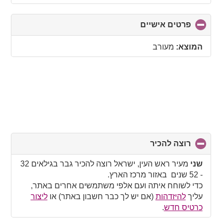
פרטים אישיים
click
to
collapse
המוצא:
מעורב
contents
רוצה להכיר
click
to
collapse
שני
מעיר ראש העין, ישראל רוצה להכיר גבר בגילאים 32
contents
- 52 שנים באזור מרכז הארץ.
כדי לשוחח איתה ועם אלפי משתמשים אחרים באתר,
עליך
להיזדהות
(אם יש לך כבר חשבון באתר) או
ליצור
כרטיס חדש
.