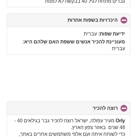
collapse
גברים מתחת לגיל 40 בבקשה לא לפנות
contents
היכרויות בשפות אחרות
click
to
collapse
ידיעת שפות:
עברית
contents
מעוניינת להכיר אנשים ששפת האם שלהם היא:
עברית
רוצה להכיר
click
to
collapse
Orly
מעיר עפולה, ישראל רוצה להכיר גבר בגילאים 40 -
contents
48 שנים באזור צפון הארץ.
כדי לשוחח איתה ועם אלפי משתמשים אחרים באתר,