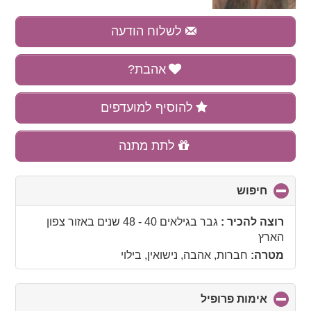
לשלוח הודעה
אהבת?
להוסיף למועדפים
לתת מתנה
חיפוש
click
to
collapse
רוצה להכיר :
גבר בגילאים 40 - 48 שנים
באזור
צפון
contents
הארץ
מטרה:
חברות, אהבה, נישואין, בילוי
אימות פרופיל
click