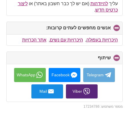
עליך
להיזדהות
(אם יש לך כבר חשבון באתר) או
ליצור
כרטיס חדש
.
אנשים מחפשים לעתים קרובות:
click
to
collapse
היכרויות בעפולה
,
היכרויות עם נשים
,
אתר הכרויות
contents
שיתוף
click
to
collapse
contents
WhatsApp
Facebook
Telegram
Mail
Viber
מספר משתמש:
17234786