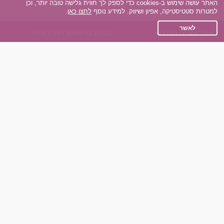
האתר עושה שימוש ב-cookies כדי לספק לך חווית גלישה טובה יותר, וכן
למטרות סטטיסטיקה, אפיון ושיווק. למידע נוסף
לחצו כאן
.
לאשר
אפליקציית הכרויות
אנחנו ברשתות החברתיות
על אפליקצית הכרויות
Facebook
הכרויות עבור Android
Instagram
הכרויות עבור iOS
TikTok
רות - צ'אט בוט הכרויות
Dateland.co.il
השותפים שלנו
תקנון
הכרויות לאקדמאים
מדיניות הפרטיות
הכרויות לגילאים 50+
שאלות נפוצות
כפיות (capiyot) הכרויות
כותבים עלינו
הכרויות בליינד דייט
צרו קשר
הכרויות גייז
תוכנית שותפים
אתר רגיל
חוות דעת של גולשים
לאנשים עם מוגבליות
שפות