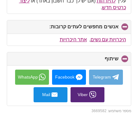
עליך
להיזדהות
(אם יש לך כבר חשבון באתר) או
ליצור
כרטיס חדש
.
אנשים מחפשים לעתים קרובות:
click
to
collapse
היכרויות עם נשים
,
אתר היכרויות
contents
שיתוף
click
to
collapse
contents
WhatsApp
Facebook
Telegram
Mail
Viber
מספר משתמש:
3669582