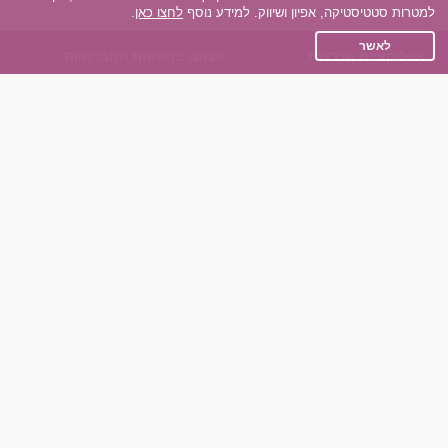
למטרות סטטיסטיקה, אפיון ושיווק. למידע נוסף
לחצו כאן
.
לאשר
אפליקציית הכרויות
אנחנו ברשתות החברתיות
על אפליקצית הכרויות
Facebook
הכרויות עבור Android
Instagram
הכרויות עבור iOS
TikTok
רות - צ'אט בוט הכרויות
Dateland.co.il
השותפים שלנו
תקנון
הכרויות לאקדמאים
מדיניות הפרטיות
הכרויות לגילאים 50+
שאלות נפוצות
כפיות (capiyot) הכרויות
כותבים עלינו
הכרויות בליינד דייט
צרו קשר
הכרויות גייז
תוכנית שותפים
אתר רגיל
חוות דעת של גולשים
לאנשים עם מוגבליות
שפות