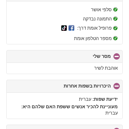
to
collapse
סלפי אושר
contents
התמונה נבדקה
פרופיל אומת דרך:
מספר הטלפון אומת
מסר שלי
click
to
collapse
אוהבת לשיר
contents
היכרויות בשפות אחרות
click
to
collapse
ידיעת שפות:
עברית
contents
מעוניינת להכיר אנשים ששפת האם שלהם היא:
עברית