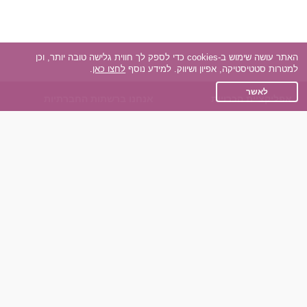
האתר עושה שימוש ב-cookies כדי לספק לך חווית גלישה טובה יותר, וכן
למטרות סטטיסטיקה, אפיון ושיווק. למידע נוסף
לחצו כאן
.
לאשר
אפליקציית הכרויות
אנחנו ברשתות החברתיות
על אפליקצית הכרויות
Facebook
הכרויות עבור Android
Instagram
הכרויות עבור iOS
TikTok
רות - צ'אט בוט הכרויות
Dateland.co.il
השותפים שלנו
תקנון
הכרויות לאקדמאים
מדיניות הפרטיות
הכרויות לגילאים 50+
שאלות נפוצות
כפיות (capiyot) הכרויות
כותבים עלינו
הכרויות בליינד דייט
צרו קשר
הכרויות גייז
תוכנית שותפים