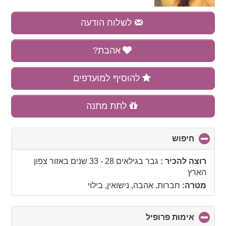
לשלוח הודעה
אהבת?
להוסיף למועדפים
לתת מתנה
חיפוש
click
to
collapse
רוצה להכיר :
גבר בגילאים 28 - 33 שנים
באזור
צפון
contents
הארץ
מטרה:
חברות, אהבה, נישואין, בילוי
אימות פרופיל
click