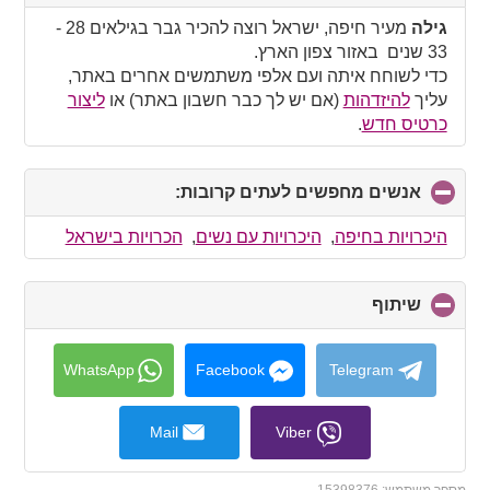
to
collapse
גילה
מעיר חיפה, ישראל רוצה להכיר גבר בגילאים 28 -
contents
33 שנים באזור צפון הארץ.
כדי לשוחח איתה ועם אלפי משתמשים אחרים באתר,
עליך
להיזדהות
(אם יש לך כבר חשבון באתר) או
ליצור
כרטיס חדש
.
אנשים מחפשים לעתים קרובות:
click
to
collapse
היכרויות בחיפה
,
היכרויות עם נשים
,
הכרויות בישראל
contents
שיתוף
click
to
collapse
contents
WhatsApp
Facebook
Telegram
Mail
Viber