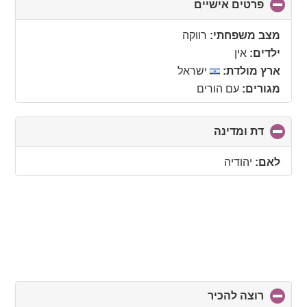
פרטים אישיים
click
to
collapse
מצב משפחתי:
רווקה
contents
ילדים:
אין
ארץ מולדת:
ישראל
מגורים:
עם הורים
דת ומדינה
click
to
collapse
לאם:
יהודיה
contents
רוצה להכיר
click