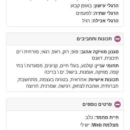
contents
הרגלי עישון:
באופן קבוע
הרגלי שתיה:
לפעמים
הרגלי אכילה:
רגיל
תכונות ותחביבים
click
to
collapse
סגנון מוזיקה אהוב:
פופ, רוק, ראפ, רגאי, מזרחית \ ים
contents
תיכונית, דאנס
תחומי עניין:
קולנוע, בעלי חיים, קניונים, מסעדות \ בתי
קפה, מוזיקה, אומנות, בישול, ים \ בריכה
תכונות אישיות:
אחראית, בטוחה בעצמה, מתחשבת,
חברותית, אוהבת לצחוק, רגישה, שמרנית, חרוצה
פרטים נוספים
click
to
collapse
חיית מחמד:
כלב
contents
מצלמת Web:
יש לי