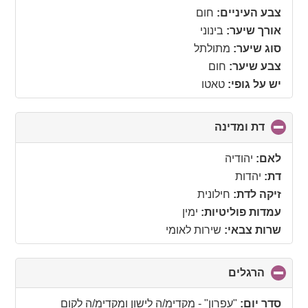
צבע העיניים:
חום
אורך שיער:
בינוני
סוג שיער:
מתולתל
צבע שיער:
חום
יש על גופי:
טאטו
דת ומדינה
click
to
collapse
לאם:
יהודיה
contents
דת:
יהדות
זיקה לדת:
חילונית
עמדות פוליטיות:
ימין
שרות צבאי:
שירות לאומי
הרגלים
click
to
collapse
סדר יום:
"עפרון" - מקדימ/ה לישון ומקדימ/ה לקום