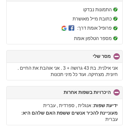
to
collapse
התמונות נבדקו
contents
כתובת מייל מאושרת
פרופיל אומת דרך:
מספר הטלפון אומת
מסר שלי
click
to
collapse
אני אילנית. בת 43 גרושה + 3 . אני אוהבת את החיים .
contents
חיונית. מצחיקה. ועוד כל מיני תכונות
היכרויות בשפות אחרות
click
to
collapse
ידיעת שפות:
אנגלית , ספרדית , עברית
contents
מעוניינת להכיר אנשים ששפת האם שלהם היא:
עברית